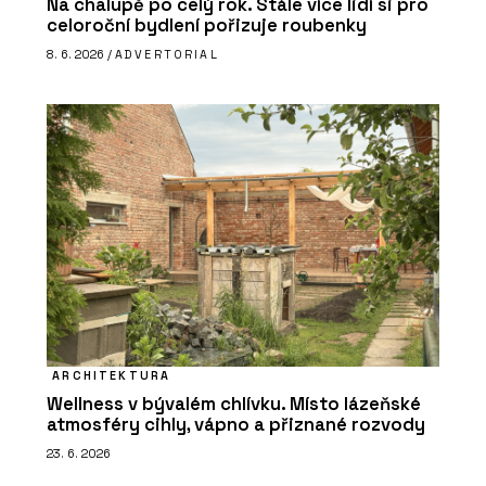
Na chalupě po celý rok. Stále více lidí si pro
celoroční bydlení pořizuje roubenky
8. 6. 2026 /
ADVERTORIAL
ARCHITEKTURA
Wellness v bývalém chlívku. Místo lázeňské
atmosféry cihly, vápno a přiznané rozvody
23. 6. 2026