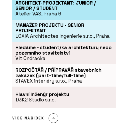
ČLÁNKY
ARCHITEKT-PROJEKTANT: JUNIOR /
SENIOR / STUDENT
„Monolit není jen
technika, je to řemeslo.“
Atelier VAS, Praha 6
Rozhovor s Romanem
Polzem z HINTONu o
MANAŽER PROJEKTU - SENIOR
betonu, kreativitě a práci
PROJEKTANT
s architekty
LOXIA Architectes Ingenierie s.r.o., Praha
Hledáme - student/ka architektury nebo
pozemního stavitelství
Vít Ondračka
ROZPOČTÁŘ / PŘÍPRAVÁŘ stavebních
zakázek (part-time/full-time)
STAVEX interiéry s.r.o., Praha
ČLÁNKY
„Stavíme na hraně
možností. Parcely jsou
Hlavní inženýr projektu
složitější a odborníků
D3K2 Studio s.r.o.
ubývá,“ říká o zakládání
staveb Radek Obst z
HINTONu
VÍCE NABÍDEK