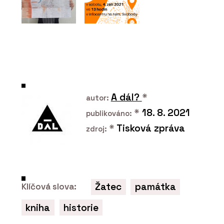
ČLÁNKY
Kolik stojí stavba, která
A dál?
*
ještě neexistuje.
autor:
Rozhovor s Jiřím
*
18. 8. 2021
Podolským, technickým
publikováno:
ředitelem z HINTONu
*
Tisková zpráva
zdroj:
Žatec
památka
Klíčová slova:
kniha
historie
O FIRMĚ
Hinton a.s.