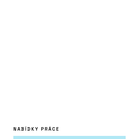
ČLÁNKY
„V jižních Čechách
stavíme hlavně byty. Ne
proto, že bychom nechtěli
dělat nic jiného, ale
protože takový je trh,“
říká Pavel Míka z HINTONu
NABÍDKY PRÁCE