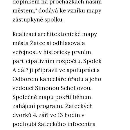
doplňkem na procházkách naším
městem,“ dodává ke vzniku mapy
zástupkyně spolku.
Realizaci architektonické mapy
města Žatce si odhlasovala
veřejnost v historicky prvním
participativním rozpočtu. Spolek
A dál? ji připravil ve spolupráci s
Odborem kanceláře úřadu a jeho
vedoucí Simonou Schellovou.
Společně mapu pokřtí během
zahájení programu Žateckých
dvorků 4. září ve 13 hodin v
podloubí žateckého infocentra