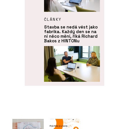
ČLÁNKY
Stavba se nedá vést jako
fabrika. Každý den se na
ní něco mění, říká Richard
Bakos z HINTONu
ČLÁNKY
Fasáda Máje měla
vypadat jako ta původní.
Technicky je ale úplně
jinde, říkají Jan Houdek
a Ingrid Pernická z
HINTONu