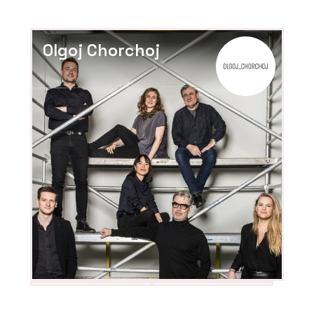
Olgoj Chorchoj
ČLÁNKY
Ve stavebnictví chybí lidé
a technologie je
nenahradí. Ředitelé
HINTON o tom, co dnes
hýbe stavbami
ČLÁNKY
Nový dům na starém
místě. Rezidence U
Milosrdných přináší do