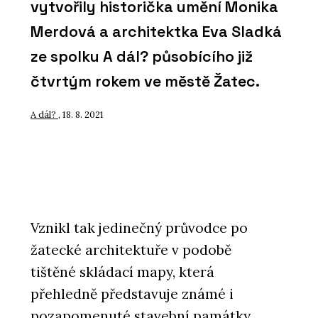
vytvořily historička umění Monika
Merdová a architektka Eva Sladká
ze spolku A dál? působícího již
čtvrtým rokem ve městě Žatec.
A dál?
, 18. 8. 2021
Vznikl tak jedinečný průvodce po
žatecké architektuře v podobě
tištěné skládací mapy, která
přehledně představuje známé i
pozapomenuté stavební památky.