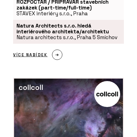
ROZPOČTÁŘ / PŘÍPRAVÁŘ stavebních
zakázek (part-time/full-time)
STAVEX interiéry s.r.o., Praha
Natura Architects s.r.o. hledá
interiérového architekta/architektu
Natura architects s.r.o., Praha 5 Smíchov
ČLÁNKY
Pergamenka: Nový život
holešovického brownfieldu
VÍCE NABÍDEK
collcoll
O FIRMĚ
LASSELSBERGER (RAKO)