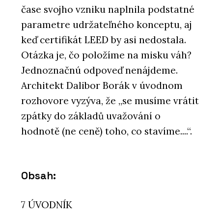
čase svojho vzniku naplnila podstatné
parametre udržateľného konceptu, aj
keď certifikát LEED by asi nedostala.
Otázka je, čo položíme na misku váh?
Jednoznačnú odpoveď nenájdeme.
Architekt Dalibor Borák v úvodnom
rozhovore vyzýva, že „se musíme vrátit
zpátky do základů uvažování o
hodnotě (ne ceně) toho, co stavíme....“.
Obsah:
7 ÚVODNÍK