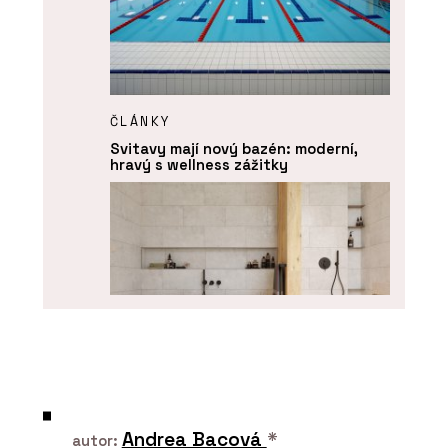
ČLÁNKY
Svitavy mají nový bazén: moderní,
hravý s wellness zážitky
PRODUKTY
Série keramických obkladů PINO -
Andrea Bacová
*
RAKO
autor: