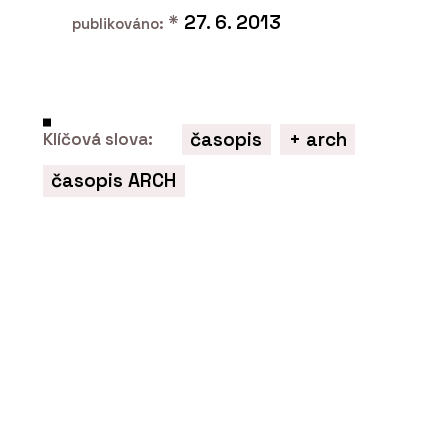
*
27. 6. 2013
publikováno:
časopis
+ arch
Klíčová slova:
časopis ARCH
ČLÁNKY
Plzeňské nádraží prošlo rekonstrukcí
a stává se moderním dopravním uzlem