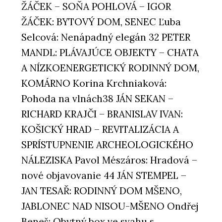
ŽÁČEK – SOŇA POHLOVÁ – IGOR
ŽÁČEK: BYTOVÝ DOM, SENEC Ľuba
Selcová: Nenápadný elegán 32 PETER
MANDL: PLÁVAJÚCE OBJEKTY – CHATA
A NÍZKOENERGETICKÝ RODINNÝ DOM,
KOMÁRNO Korina Krchniaková:
Pohoda na vlnách38 JÁN SEKAN –
RICHARD KRAJČI – BRANISLAV IVAN:
KOŠICKÝ HRAD – REVITALIZÁCIA A
SPRÍSTUPNENIE ARCHEOLOGICKÉHO
NÁLEZISKA Pavol Mészáros: Hradová –
nové objavovanie 44 JÁN STEMPEL –
JAN TESAŘ: RODINNÝ DOM MŠENO,
JABLONEC NAD NISOU-MŠENO Ondřej
Beneš: Obytný box ve svahu s