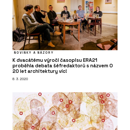
PRODUKTY
Duté panely NOVATOP ELEMENT
NOVINKY A NÁZORY
K dvacátému výročí časopisu ERA21
proběhla debata šéfredaktorů s názvem O
20 let architektury víc!
8. 3. 2020
O FIRMĚ
AGROP NOVA a. s. (NOVATOP)