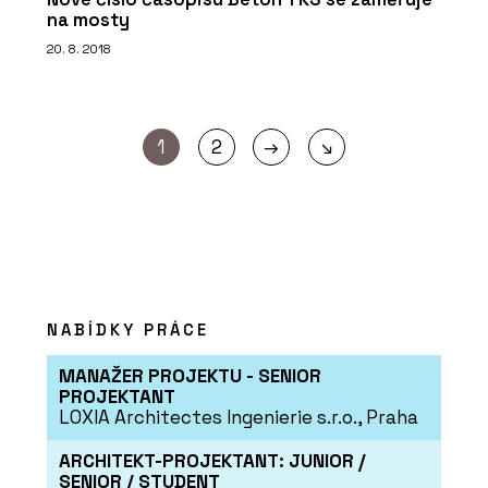
na mosty
20. 8. 2018
→
1
2
↘
NABÍDKY PRÁCE
MANAŽER PROJEKTU - SENIOR
PROJEKTANT
LOXIA Architectes Ingenierie s.r.o., Praha
ARCHITEKT-PROJEKTANT: JUNIOR /
SENIOR / STUDENT