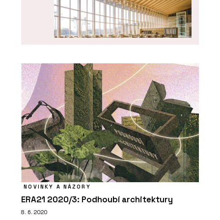
PRODUKTY
Vícevrstvé desky NOVATOP SWP
NOVINKY A NÁZORY
PRODUKTY
ERA21 2020/3: Podhoubí architektury
Modulární systém NOVATOP BLOCK
8. 6. 2020