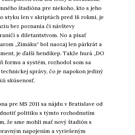
imného štadióna pre niekoho, kto s jeho
 styku len v skriptách pred 18 rokmi, je
nziu bez poznania či návštevy
raničí s diletantstvom. No a písať
starom „Zimáku“ bol naozaj len párkrát a
ment, je ďalší hendikep. Takže hurá „DO
oň formu a systém, rozhodol som sa
 technickej správy, čo je napokon jediný
akú skúsenosť.
óna pre MS 2011 sa nájdu v Bratislave od
Hodnotiť politiku s týmto rozhodnutím
m, že sme mohli mať nový štadión s
pravným napojením a vyriešeným