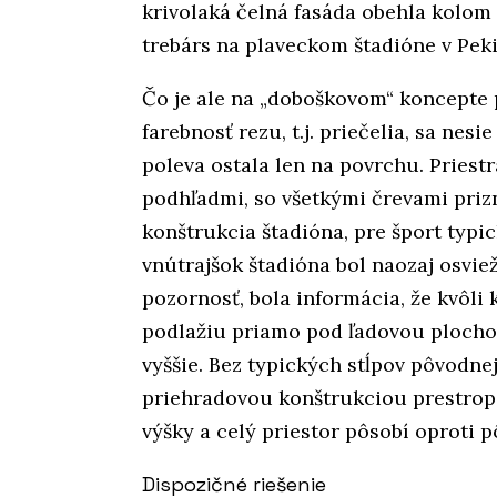
krivolaká čelná fasáda obehla kolom
trebárs na plaveckom štadióne v Pek
Čo je ale na „doboškovom“ koncepte p
farebnosť rezu, t.j. priečelia, sa ne
poleva ostala len na povrchu. Pries
podhľadmi, so všetkými črevami pri
konštrukcia štadióna, pre šport typic
vnútrajšok štadióna bol naozaj osvi
pozornosť, bola informácia, že kvôli
podlažiu priamo pod ľadovou plochou
vyššie. Bez typických stĺpov pôvodne
priehradovou konštrukciou prestrope
výšky a celý priestor pôsobí oproti 
Dispozičné riešenie