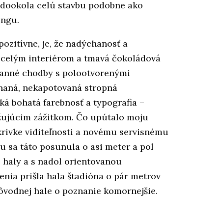
 dookola celú stavbu podobne ako
ingu.
ozitívne, je, že nadýchanosť a
sie celým interiérom a tmavá čokoládová
tranné chodby s polootvorenými
znaná, nekapotovaná stropná
ká bohatá farebnosť a typografia –
ežujúcim zážitkom. Čo upútalo moju
 krivke viditeľnosti a novému servisnému
 sa táto posunula o asi meter a pol
j haly a s nadol orientovanou
nia prišla hala štadióna o pár metrov
pôvodnej hale o poznanie komornejšie.