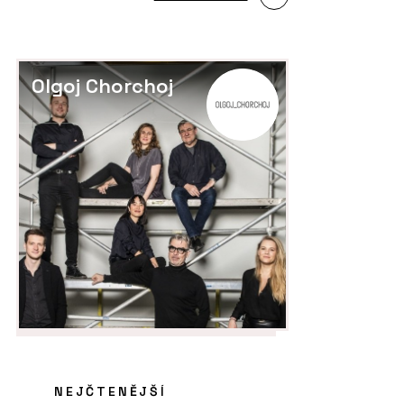
Olgoj Chorchoj
NEJČTENĚJŠÍ