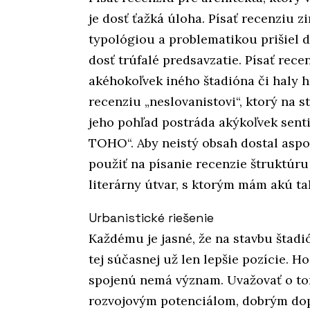
je dosť ťažká úloha. Písať recenziu z
typológiou a problematikou prišiel do
dosť trúfalé predsavzatie. Písať rece
akéhokoľvek iného štadióna či haly h
recenziu „neslovanistovi“, ktorý na 
jeho pohľad postráda akýkoľvek senti
TOHO“. Aby neistý obsah dostal asp
použiť na písanie recenzie štruktúru
literárny útvar, s ktorým mám akú t
Urbanistické riešenie
Každému je jasné, že na stavbu štadi
tej súčasnej už len lepšie pozície. 
spojenú nemá význam. Uvažovať o to
rozvojovým potenciálom, dobrým do