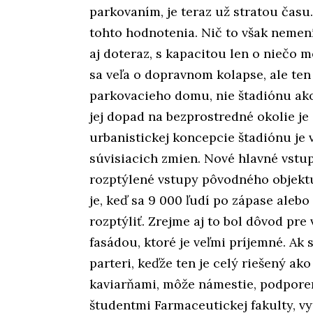
parkovaním, je teraz už stratou čas
tohto hodnotenia. Nič to však nemení
aj doteraz, s kapacitou len o niečo
sa veľa o dopravnom kolapse, ale t
parkovacieho domu, nie štadiónu ako 
jej dopad na bezprostredné okolie j
urbanistickej koncepcie štadiónu je
súvisiacich zmien. Nové hlavné vstup
rozptýlené vstupy pôvodného objektu
je, keď sa 9 000 ľudí po zápase alebo
rozptýliť. Zrejme aj to bol dôvod pr
fasádou, ktoré je veľmi príjemné. Ak 
parteri, keďže ten je celý riešený ak
kaviarňami, môže námestie, podpor
študentmi Farmaceutickej fakulty, vy