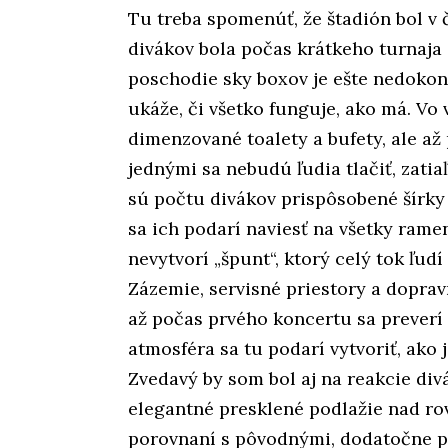
Tu treba spomenúť, že štadión bol v č
divákov bola počas krátkeho turnaja 
poschodie sky boxov je ešte nedokon
ukáže, či všetko funguje, ako má. Vo
dimenzované toalety a bufety, ale až
jednými sa nebudú ľudia tlačiť, zat
sú počtu divákov prispôsobené šírky
sa ich podarí naviesť na všetky ram
nevytvorí „špunt“, ktorý celý tok ľudí
Zázemie, servisné priestory a doprav
až počas prvého koncertu sa preverí 
atmosféra sa tu podarí vytvoriť, ako j
Zvedavý by som bol aj na reakcie div
elegantné presklené podlažie nad r
porovnaní s pôvodnými, dodatočne p