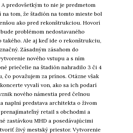
u. A predovšetkým to nie je predmetom
 na tom, že štadión na tomto mieste bol
 menšou ako pred rekonštrukciou. Hovorí
en bude problémom nedostavaného
takého. Ale aj keď ide o rekonštrukciu,
e značný. Zásadným zásahom do
 vytvorenie nového vstupu a s ním
né priečelie na štadión nahradilo 3 či 4
, čo považujem za prínos. Otázne však
 koncerte vyvalí von, ako sa ich podarí
e vznik nového námestia pred čelnou
sa naplní predstava architekta o živom
o prenajímateľný retail s obchodmi a
ené zastávkou MHD a posedávajúcimi
tvoriť živý mestský priestor. Vytvorenie