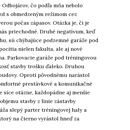
ce Odbojárov, čo podľa mňa nebolo
jazd s obmedzeným režimom cez
rou počas zápasov. Otázka je, či je
u nás priechodné. Druhé negatívum, keď
chu, sú chýbajúce podzemné garáže pod
cítia nielen fakulta, ale aj nové
na. Parkovacie garáže pod tréningovou
kosť stavby trošku ďaleko. Druhou
 budovy. Oproti pôvodnému narástol
 komfortné prestávkové a komunikačné
 je síce otázne, každopádne aj menšie
objemu stavby z línie zástavby
áža slepý parter tréningovej haly a
torý na čierno vyrástol hneď za