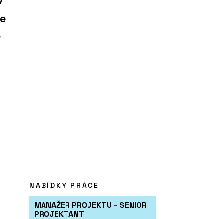
v
se
e
NABÍDKY PRÁCE
MANAŽER PROJEKTU - SENIOR
PROJEKTANT