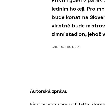
Příští týden v pátek 
ledním hokeji. Pro mn
bude konat na Slove
vlastně bude mistrov
zimní stadion, jehož
EARCH.CZ
, 18. 4. 2011
Autorská zpráva
Písať recenziu pre architekta, ktorý 