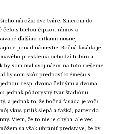
šieho nárožia dve tváre. Smerom do
é čelo s bielou čipkou rámov a
ávané ďalšími nitkami nosnej
ávajúce ponad námestie. Bočná fasáda je
mavého presklenia ochodzí tribún a
 by som mal svoj názor na toto riešenie
dal by som skôr prednosť krémešu s
 jednou, resp. dvoma čelnými a dvoma
u jednak pôdorysný tvar štadiónu,
ý, a jednak to, že bočná fasáda je voči
j vkus príliš slepá a ťažká, parter do
ny. Viem, že to nie je chyba, ale vec
ôžem sa však ubrániť predstave, že by