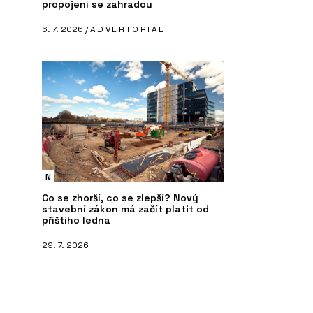
propojení se zahradou
6. 7. 2026 /
ADVERTORIAL
N
Co se zhorší, co se zlepší? Nový
stavební zákon má začít platit od
příštího ledna
29. 7. 2026