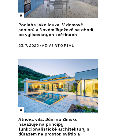
A
Podlaha jako louka. V domově
seniorů v Novém Bydžově se chodí
po vylisovaných květinách
23. 7. 2026 /
ADVERTORIAL
A
Atriová vila. Dům na Zlínsku
navazuje na principy
funkcionalistické architektury s
důrazem na prostor, světlo a