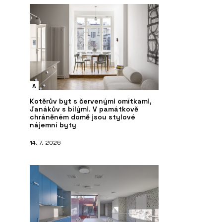
A
Kotěrův byt s červenými omítkami,
Janákův s bílými. V památkově
chráněném domě jsou stylové
nájemní byty
14. 7. 2026