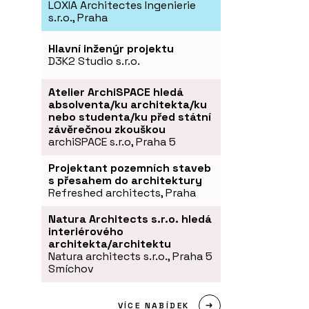
LOXIA Architectes Ingenierie
s.r.o., Praha
Hlavní inženýr projektu
D3K2 Studio s.r.o.
Atelier ArchiSPACE hledá
absolventa/ku architekta/ku
nebo studenta/ku před státní
závěrečnou zkouškou
archiSPACE s.r.o, Praha 5
Projektant pozemních staveb
s přesahem do architektury
Refreshed architects, Praha
Natura Architects s.r.o. hledá
interiérového
architekta/architektu
Natura architects s.r.o., Praha 5
Smíchov
VÍCE NABÍDEK