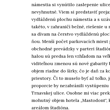
námestia si vynútilo zaslepenie uli
nevyhnutné. Viem si predstaviť pre
vydláždenú plochu námestia a s uzáve
takéto, v zahraničí bežné, riešenie 
sa dívam na čerstvo vydláždenú plo
ňou. Menší počet parkovacích miest po
obchodné prevádzky v parteri štadió
halou sú predsa len vzhľadom na veľ
viditeľnou zmenou sú nové gabarity
objem riadne do šírky, čo je daň za
priestory. Či to muselo byť až toľko,
proporcie by nezabránili vystúpeniu 
Trnavskej ulice. Osobne mi viac prek
mohutný objem hotela „Mastodont“, k
areálom štadióna.