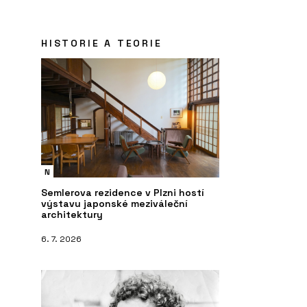
HISTORIE A TEORIE
N
Semlerova rezidence v Plzni hostí
výstavu japonské meziváleční
architektury
6. 7. 2026