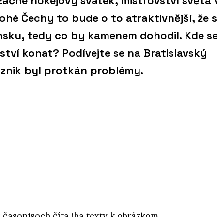
začne hokejový svátek, mistrovství světa 
ohé Čechy to bude o to atraktivnější, že 
nsku, tedy co by kamenem dohodil. Kde s
ství konat? Podívejte se na Bratislavský
 vznik byl protkán problémy.
v časopisoch číta iba texty k obrázkom,