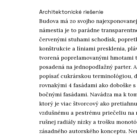
Architektonické riešenie
Budova má zo svojho najexponovanej
námestia je to parádne transparentn
červenými stuhami schodísk, popretk
konštrukcie a líniami presklenia, pl
tvorená poprelamovanými hmotami t
posadená na jednopodlažný parter. Ak
popísať cukrárskou terminológiou, 
rovnakými 4 fasádami ako doboške s
bočnými fasádami. Navádza ma k tom
ktorý je viac štvorcový ako pretiahnut
vzdušnému a pestrému priečeliu na mô
rušnej radiály nízky a trošku monotón
zásadného autorského konceptu. Nem