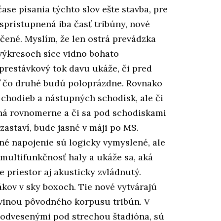
ase písania týchto slov ešte stavba, pre
sprístupnená iba časť tribúny, nové
čené. Myslím, že len ostrá prevádzka
 výkresoch síce vidno bohato
 prestávkový tok davu ukáže, či pred
iaľ čo druhé budú poloprázdne. Rovnako
 chodieb a nástupných schodísk, ale či
ená rovnomerne a či sa pod schodiskami
 zastaví, bude jasné v máji po MS.
né napojenie sú logicky vymyslené, ale
multifunkčnosť haly a ukáže sa, aká
e priestor aj akusticky zvládnutý.
ákov v sky boxoch. Tie nové vytvárajú
ovinou pôvodného korpusu tribún. V
odvesenými pod strechou štadióna, sú