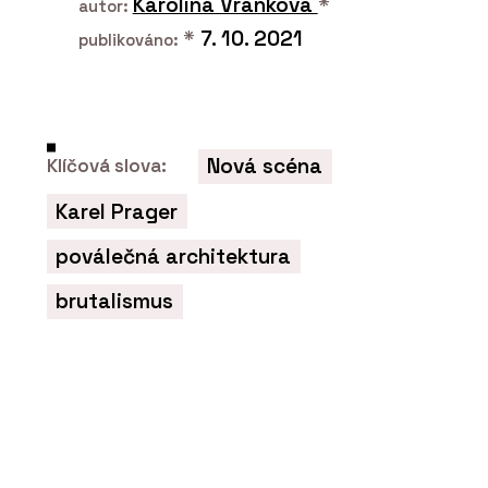
Karolína Vránková
*
autor:
*
7. 10. 2021
publikováno:
Nová scéna
Klíčová slova:
PRODUKTY
Fasádní desky z vysokotlakého
Karel Prager
laminátu MEG - CHYTRÉ FASÁDY
poválečná architektura
brutalismus