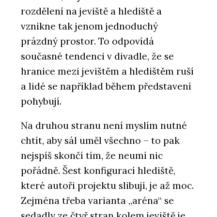
rozdělení na jeviště a hlediště a
vznikne tak jenom jednoduchý
prázdný prostor. To odpovídá
současné tendenci v divadle, že se
hranice mezi jevištěm a hledištěm ruší
a lidé se například během představení
pohybují.
Na druhou stranu není myslím nutné
chtít, aby sál uměl všechno – to pak
nejspíš skončí tím, že neumí nic
pořádně. Šest konfigurací hlediště,
které autoři projektu slibují, je až moc.
Zejména třeba varianta „aréna“ se
sedadly ze čtyř stran kolem jeviště je