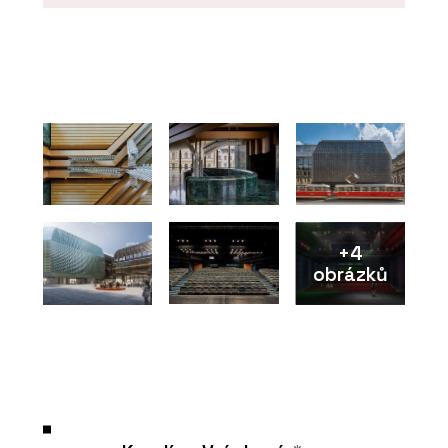
PRODUKTY
Fasádní panely FRONTEK - CHYTRÉ
FASÁDY
+4
obrázků
O FIRMĚ
CHYTRÉ FASÁDY