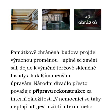
+7
obrázků
Památkově chráněná budova projde
výraznou proměnou - úplně se změní
sál, dojde k výměně terčové skleněné
fasády a k dalším menším
úpravám. Národní divadlo přesto
považuje
přípravu rekonstrukce
za
interní záležitost. „V nemocnici se taky
neptají lidí, jestli zřídí internu nebo