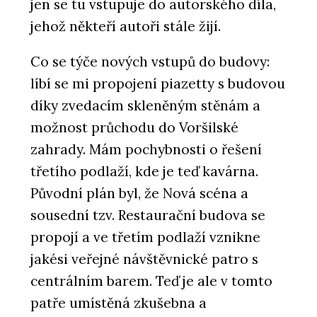
jen se tu vstupuje do autorského díla,
jehož někteří autoři stále žijí.
Co se týče nových vstupů do budovy:
líbí se mi propojení piazetty s budovou
díky zvedacím skleněným stěnám a
možnost průchodu do Voršilské
zahrady. Mám pochybnosti o řešení
třetího podlaží, kde je teď kavárna.
Původní plán byl, že Nová scéna a
sousední tzv. Restaurační budova se
propojí a ve třetím podlaží vznikne
jakési veřejné návštěvnické patro s
centrálním barem. Teď je ale v tomto
patře umístěná zkušebna a