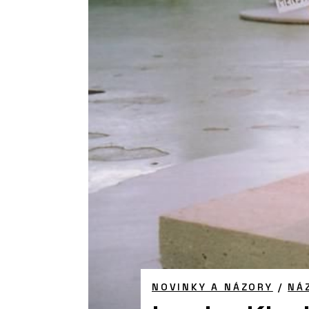
NOVINKY A NÁZORY
/
NÁ