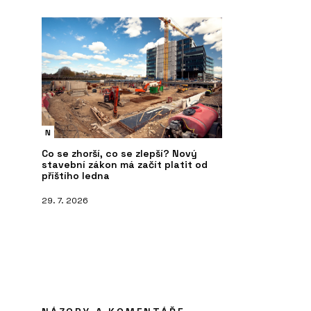
N
Co se zhorší, co se zlepší? Nový
stavební zákon má začít platit od
příštího ledna
29. 7. 2026