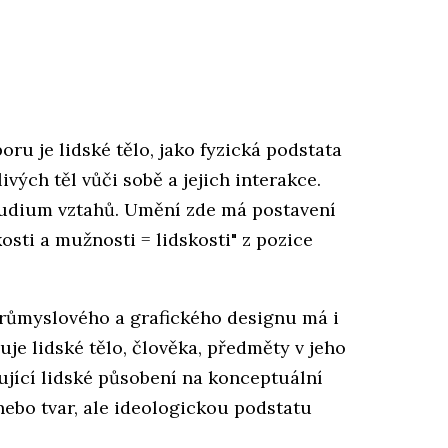
ru je lidské tělo, jako fyzická podstata
livých těl vůči sobě a jejich interakce.
tudium vztahů. Umění zde má postavení
sti a mužnosti = lidskosti" z pozice
průmyslového a grafického designu má i
uje lidské tělo, člověka, předměty v jeho
řující lidské působení na konceptuální
nebo tvar, ale ideologickou podstatu