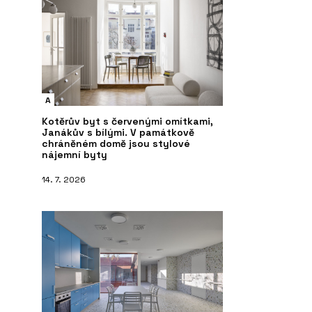
A
Kotěrův byt s červenými omítkami,
Janákův s bílými. V památkově
chráněném domě jsou stylové
nájemní byty
14. 7. 2026