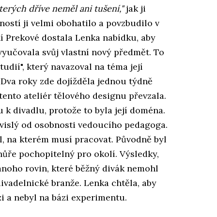
erých dříve neměl ani tušení,"
jak ji
ností ji velmi obohatilo a povzbudilo v
aní Prekové dostala Lenka nabídku, aby
 vyučovala svůj vlastní nový předmět. To
tudií", který navazoval na téma její
Dva roky zde dojížděla jednou týdně
 tento ateliér tělového designu převzala.
 k divadlu, protože to byla její doména.
odvislý od osobnosti vedoucího pedagoga.
l, na kterém musí pracovat. Původně byl
hůře pochopitelný pro okolí. Výsledky,
mnoho rovin, které běžný divák nemohl
ivadelnické branže. Lenka chtěla, aby
zi a nebyl na bázi experimentu.