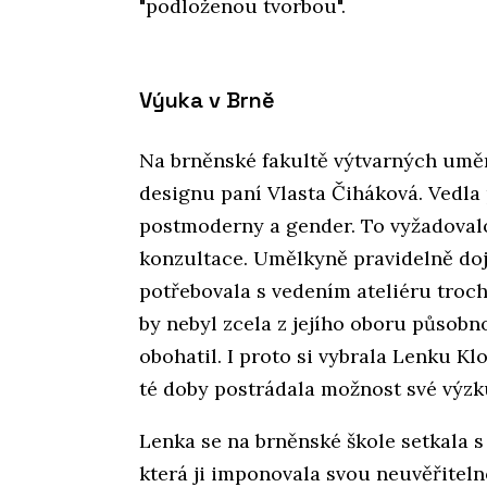
"podloženou tvorbou".
Výuka v Brně
Na brněnské fakultě výtvarných umění
designu paní Vlasta Čiháková. Vedla
postmoderny a gender. To vyžadovalo
konzultace. Umělkyně pravidelně dojí
potřebovala s vedením ateliéru troc
by nebyl zcela z jejího oboru působno
obohatil. I proto si vybrala Lenku Kl
té doby postrádala možnost své výzk
Lenka se na brněnské škole setkala s
která ji imponovala svou neuvěřitel