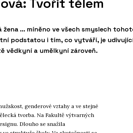
ová: Tvořit tělem
 žena ... míněno ve všech smyslech tohot
stní podstatou i tím, co vytváří, je udivujíc
atě vědkyní a umělkyní zároveň.
užskost, genderové vztahy a ve stejné
mělecká tvorba. Na Fakultě výtvarných
esignu. Dlouho se snažila
r ve struktuře školy. Ve skutečnosti se