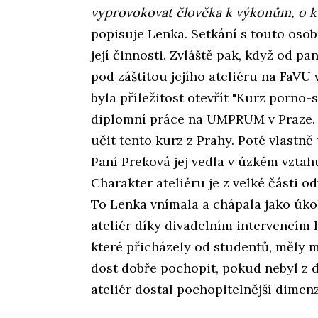
vyprovokovat člověka k výkonům, o kt
popisuje Lenka. Setkání s touto osob
její činnosti. Zvláště pak, když od p
pod záštitou jejího ateliéru na FaVU
byla příležitost otevřít "Kurz porno-s
diplomní práce na UMPRUM v Praze. 
učit tento kurz z Prahy. Poté vlastně
Paní Preková jej vedla v úzkém vztahu
Charakter ateliéru je z velké části 
To Lenka vnímala a chápala jako úko
ateliér díky divadelním intervencím 
které přicházely od studentů, měly 
dost dobře pochopit, pokud nebyl z d
ateliér dostal pochopitelnější dimen