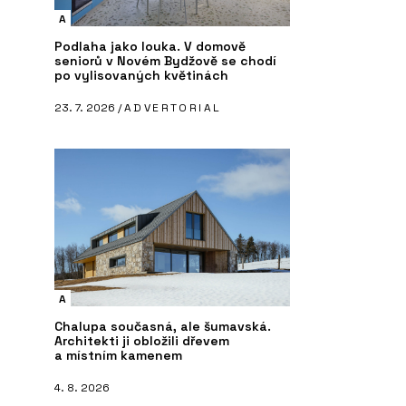
A
Podlaha jako louka. V domově
seniorů v Novém Bydžově se chodí
po vylisovaných květinách
23. 7. 2026 /
ADVERTORIAL
A
Chalupa současná, ale šumavská.
Architekti ji obložili dřevem
a místním kamenem
4. 8. 2026