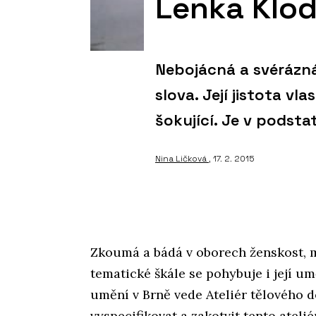
Lenka Klod
Nebojácná a svérázná
slova. Její jistota vla
šokující. Je v podst
Nina Ličková
, 17. 2. 2015
Zkoumá a bádá v oborech ženskost, m
tematické škále se pohybuje i její u
umění v Brně vede Ateliér tělového d
vyspecifikovat a zakotvit tento atelié