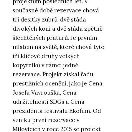
projektům posledních let. V
současné době rezervace chová
tři desítky zubrů, dvě stáda
divokých koní a dvě stáda zpětně
šlechtěných praturů. Je prvním
PRODUKTY
místem na světě, které chová tyto
Vláknocementová deska
tři klíčové druhy velkých
Swisspearl Patina Structure
NXT
kopytníků v rámci jedné
rezervace. Projekt získal řadu
prestižních ocenění, jako je Cena
Josefa Vavrouška, Cena
udržitelnosti SDGs a Cena
prezidenta festivalu Ekofilm. Od
vzniku první rezervace v
ČLÁNKY
Budova Rozhlasu a televize
Milovicích v roce 2015 se projekt