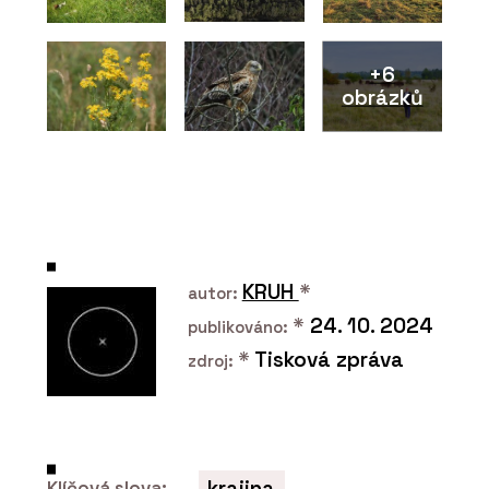
+6
obrázků
KRUH
*
autor:
*
24. 10. 2024
publikováno:
*
Tisková zpráva
zdroj:
krajina
Klíčová slova: