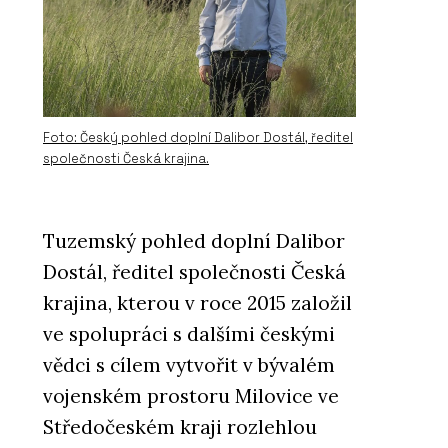
ČLÁNKY
Černá školka v borovém háji. V
obci Vědomice mají trochu
jinou mateřskou školu
Foto: Český pohled doplní Dalibor Dostál, ředitel
společnosti Česká krajina.
Tuzemský pohled doplní Dalibor
Dostál, ředitel společnosti Česká
krajina, kterou v roce 2015 založil
ve spolupráci s dalšími českými
PRODUKTY
Vláknocementová deska
vědci s cílem vytvořit v bývalém
Swisspearl Carat
vojenském prostoru Milovice ve
Středočeském kraji rozlehlou