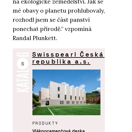
na ekologické zemědělství. Jak se
mé obavy o planetu prohlubovaly,
rozhodl jsem se část panství
ponechat přírodě.” vzpomíná
Randal Plunkett.
Swisspearl Česká
republika a.s.
S
PRODUKTY
Vláknocementová deska