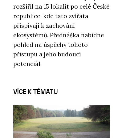
Slovenska je energeticky
efektivní. Stavba z 80. let
rozšířil na 15 lokalit po celé České
dostala novou fasádu a
republice, kde tato zvířata
zateplovací systém
přispívají k zachování
ekosystémů. Přednáška nabídne
pohled na úspěchy tohoto
přístupu a jeho budoucí
potenciál.
VÍCE K TÉMATU