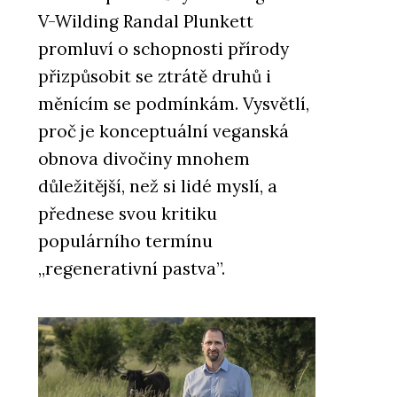
V-Wilding Randal Plunkett
PRODUKTY
promluví o schopnosti přírody
Skládaná vláknocementová
střešní krytina Swisspearl
přizpůsobit se ztrátě druhů i
měnícím se podmínkám. Vysvětlí,
proč je konceptuální veganská
obnova divočiny mnohem
důležitější, než si lidé myslí, a
přednese svou kritiku
populárního termínu
PRODUKTY
„regenerativní pastva”.
Vláknocementová deska
Swisspearl Patina Original NXT