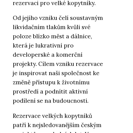
rezervaci pro velké kopytníky.
Od jejího vzniku čelí soustavným
likvidačním tlakům kvůli své
poloze blízko měst a dálnice,
PRODUKTY
která je lukrativní pro
Profilovaná vláknocementová
střešní krytina Swisspearl
developerské a komerční
projekty. Cílem vzniku rezervace
je inspirovat naši společnost ke
změně přístupu k životnímu
prostředí a podnítit aktivní
podílení se na budoucnosti.
O FIRMĚ
Rezervace velkých kopytníků
Swisspearl Česká republika a.s.
patří k nejsledovanějším českým