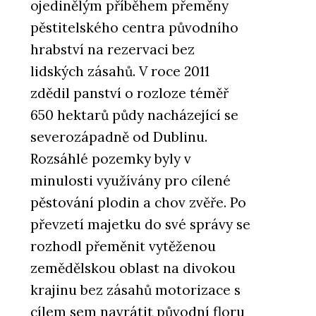
ojedinělým příběhem přeměny
pěstitelského centra původního
hrabství na rezervaci bez
lidských zásahů. V roce 2011
zdědil panství o rozloze téměř
650 hektarů půdy nacházející se
severozápadně od Dublinu.
Rozsáhlé pozemky byly v
minulosti využívány pro cílené
pěstování plodin a chov zvěře. Po
převzetí majetku do své správy se
rozhodl přeměnit vytěženou
zemědělskou oblast na divokou
krajinu bez zásahů motorizace s
cílem sem navrátit původní floru