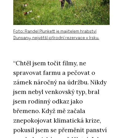
Foto: Randel Plunkett je majitelem hrabství
Dunsany, největší přírodní rezervace v Irsku.
“Chtěl jsem točit filmy, ne
spravovat farmu a pečovat o
zámek náročný na údržbu. Nikdy
jsem nebyl venkovský typ, bral
jsem rodinný odkaz jako
břemeno. Když mě začala
znepokojovat klimatická krize,
pokusil jsem se přeměnit panství