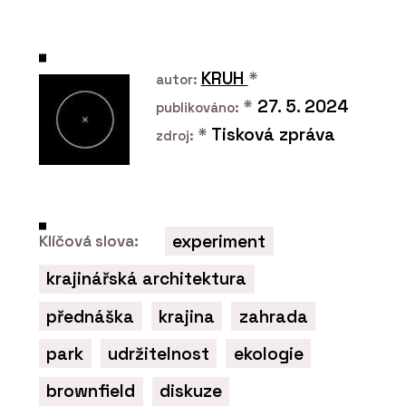
KRUH
*
autor:
*
27. 5. 2024
publikováno:
ČLÁNKY
*
Tisková zpráva
zdroj:
Když židle není jen vaše.
Jak zařídit pohodlné
sezení i na sdílených
pracovištích
experiment
Klíčová slova:
krajinářská architektura
přednáška
krajina
zahrada
park
udržitelnost
ekologie
PRODUKTY
Židle motiv - Wiesner-
brownfield
diskuze
Hager