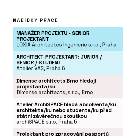
NABÍDKY PRÁCE
MANAŽER PROJEKTU - SENIOR
PROJEKTANT
LOXIA Architectes Ingenierie s.r.o., Praha
ČLÁNKY
ARCHITEKT-PROJEKTANT: JUNIOR /
Pracovní stoly, které lze
SENIOR / STUDENT
přesouvat i skládat
Atelier VAS, Praha 6
Dimense architects Brno hledají
projektanta/ku
Dimense architects, s.r.o., Brno
Atelier ArchiSPACE hledá absolventa/ku
architekta/ku nebo studenta/ku před
státní závěrečnou zkouškou
PRODUKTY
archiSPACE s.r.o, Praha 5
Židle puc - Wiesner-Hager
Projektant pro zpracování pasportů