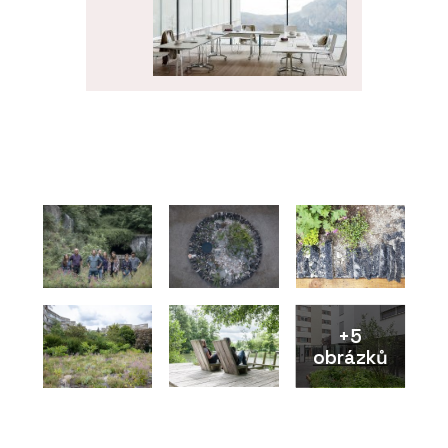
ČLÁNKY
Spolu u kancelářského
stolu. Kanceláře se mění v
místa ke spolupráci a
setkávání
+5
obrázků
PRODUKTY
Židle nooi - Wiesner-Hager