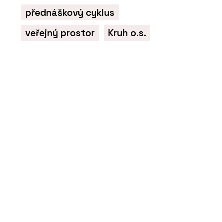
přednáškový cyklus
veřejný prostor
Kruh o.s.
ČLÁNKY
Jak správně naplánovat
rozvržení kanceláře New
Work. Dejte své kanceláři
strukturu!
PRODUKTY
Stůl furniloop - Wiesner-
Hager