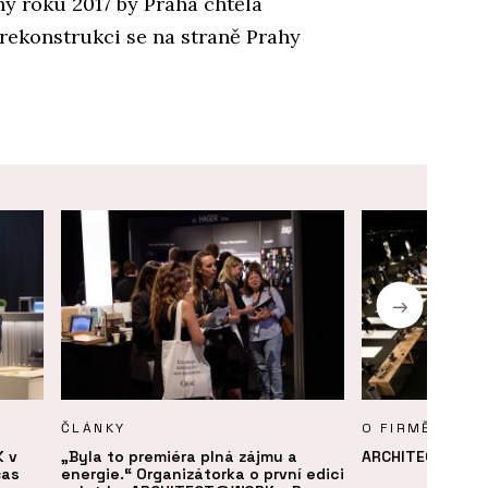
y roku 2017 by Praha chtěla
 rekonstrukci se na straně Prahy
ČLÁNKY
O FIRMĚ
 v
„Byla to premiéra plná zájmu a
ARCHITECT@WO
čas
energie.“ Organizátorka o první edici