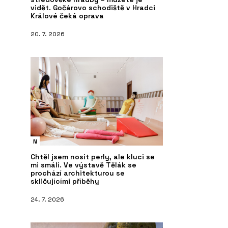
vidět. Gočárovo schodiště v Hradci
Králové čeká oprava
20. 7. 2026
N
Chtěl jsem nosit perly, ale kluci se
mi smáli. Ve výstavě Tělák se
prochází architekturou se
skličujícími příběhy
24. 7. 2026