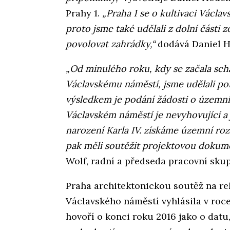
Prahy 1.
„Praha 1 se o kultivaci Václa
proto jsme také udělali z dolní části z
povolovat zahrádky,“
dodává Daniel H
„Od minulého roku, kdy se začala sch
Václavskému náměstí, jsme udělali p
výsledkem je podání žádosti o územní
Václavském náměstí je nevyhovující a 
narození Karla IV. získáme územní ro
pak měli soutěžit projektovou dokume
Wolf, radní a předseda pracovní sku
Praha architektonickou soutěž na re
Václavského náměstí vyhlásila v roc
hovoří o konci roku 2016 jako o datu