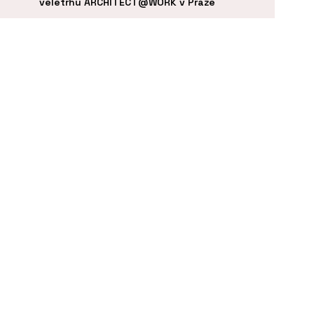
veletrhu ARCHITECT@WORK v Praze