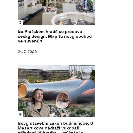
a designu, říká jeho organizátorka
p
D
Na Pražském hradě se prodává
český design. Mají tu nový obchod
se suvenýry
21. 7. 2026
N
Nový stavební zákon budí emoce. U
Masarykova nádraží vykopali
středověké hradby – můžete je