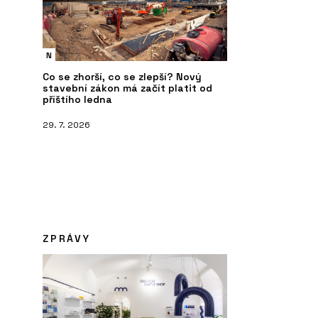
N
Co se zhorší, co se zlepší? Nový
stavební zákon má začít platit od
příštího ledna
29. 7. 2026
ZPRÁVY
ČLÁNKY
Č
RK
ARCHITECT@WORK poprvé v Česku:
A
Je to úplně jiný veletrh architektury
P