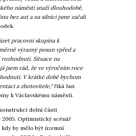
vského náměstí snaží dlouhodobě,
ónu bez aut a na silnici jsme začali
odek.
ázet pracovní skupina k
oměrně výrazný posun vpřed a
 rozhodnutí. Situace na
já jsem rád, že ve výročním roce
zhodnutí. V krátké době bychom
ntaci a zhotovitele,“
říká Jan
piny k Václavskému náměstí.
konstrukci dolní části
e 2005. Optimistický scénář
, kdy by mělo být územní