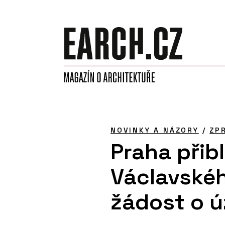
NOVINKY A NÁZORY
/
ZP
Praha přibl
Václavskéh
žádost o ú