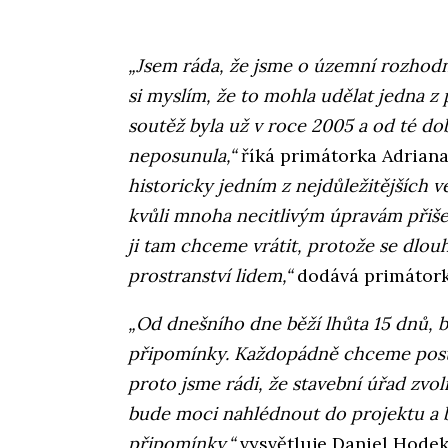
„Jsem ráda, že jsme o územní rozhodn
si myslím, že to mohla udělat jedna z
soutěž byla už v roce 2005 a od té do
neposunula,“
říká primátorka Adriana
historicky jedním z nejdůležitějších v
kvůli mnoha necitlivým úpravám přiše
ji tam chceme vrátit, protože se dlo
prostranství lidem,“
dodává primátork
„Od dnešního dne běží lhůta 15 dnů, 
připomínky. Každopádně chceme postu
proto jsme rádi, že stavební úřad zvol
bude moci nahlédnout do projektu a
připomínky,“
vysvětluje Daniel Hodek