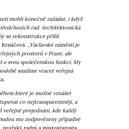
utí mohli konečně zažádat, i když
 předchozích rad. Architektonická
by se rekonstrukce příliš
 Krnáčová. „
Václavské náměstí je
eřejných prostorů v Praze, ale
l o svou společenskou funkci. My
uhodobě snažíme vracet veřejná
a.
během které je možné vznášet
povat co nejtransparentněji, a
il veřejné projednání, kde každý
 budou mu zodpovězeny případné
, pražský radní a místostarosta