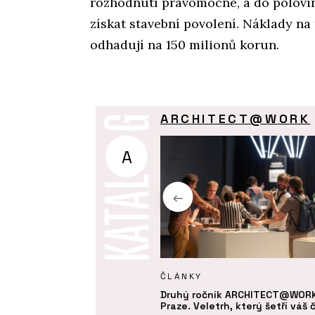
rozhodnutí pravomocné, a do polovin
získat stavební povolení. Náklady na
odhadují na 150 milionů korun.
ARCHITECT@WORK
A
BY
ČLÁNKY
mie - ARCHITECT@WORK
Druhý ročník ARCHITECT@WORK
Praze. Veletrh, který šetří váš 