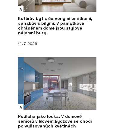
A
Kotěrův byt s červenými omítkami,
Janákův s bílými. V památkově
chráněném domě jsou stylové
nájemní byty
14. 7. 2026
A
Podlaha jako louka. V domově
seniorů v Novém Bydžově se chodí
po vylisovaných květinách