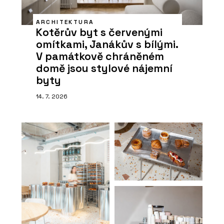
ARCHITEKTURA
Kotěrův byt s červenými
omítkami, Janákův s bílými.
V památkově chráněném
domě jsou stylové nájemní
byty
14. 7. 2026