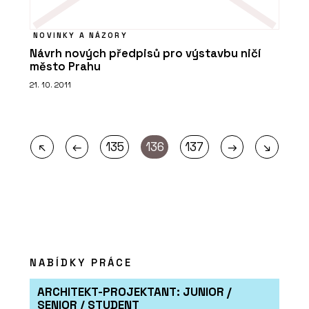
NOVINKY A NÁZORY
Návrh nových předpisů pro výstavbu ničí
město Prahu
21. 10. 2011
←
→
↖
135
136
137
↘
NABÍDKY PRÁCE
ARCHITEKT-PROJEKTANT: JUNIOR /
SENIOR / STUDENT