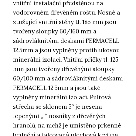
vnitřní instalační předstěnou na
vodorovném dřevěném roštu. Nosné a
ztužující vnitřní stěny tl. 185 mm jsou
tvořeny sloupky 60/160 mm a
sádrovláknitými deskami FERMACELL
12,5mm a jsou vyplněny protihlukovou
minerální izolací. Vnitřní příčky tl. 125
mm jsou tvořeny dřevěnými sloupky
60/100 mm a sádrovláknitými deskami
FERMACELL 12,5mm a jsou také
vyplněny minerální izolací. Pultová
střecha se sklonem 5° je nesena
lepenými „I“ nosníky z dřevěných
hranolů, na nichž je umístěno prkenné
bednění a falcovaná plechová krytina.