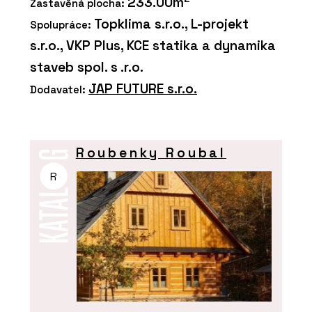
233.00m
Zastavěná plocha:
Topklima s.r.o., L-projekt
Spolupráce:
s.r.o., VKP Plus, KCE statika a dynamika
staveb spol. s .r.o.
JAP FUTURE s.r.o.
Dodavatel:
Roubenky Roubal
R