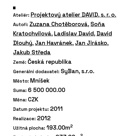
Projektový atelier DAVID, s. r. o.
Ateliér:
Zuzana Chotěborová
,
Soňa
Autoři:
Kratochvílová
,
Ladislav David
,
David
Dlouhý
,
Jan Havránek
,
Jan Jirásko
,
Jakub Středa
Česká republika
Země:
SyBan, s.r.o.
Generální dodavatel:
Mníšek
Město:
6 500 000.00
Suma:
CZK
Měna:
2011
Datum projektu:
2012
Realizace:
2
193.00m
Užitná plocha:
2