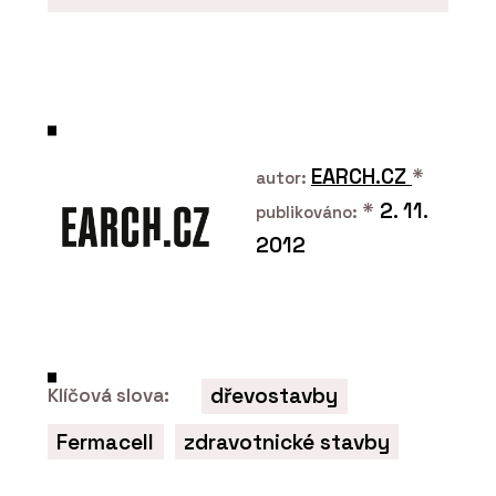
PRODUKTY
Roubenka Klasika s moderními prvky
EARCH.CZ
*
autor:
*
2. 11.
publikováno:
2012
ČLÁNKY
dřevostavby
Klíčová slova:
Dovolená v Krkonoších v roubence u
kachlových kamen. Chalupa má
Fermacell
zdravotnické stavby
vlastní vinný sklípek a v okolí šumí
potok a lesy