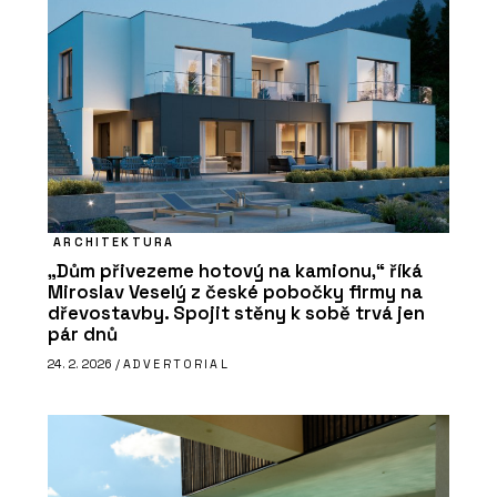
ARCHITEKTURA
„Dům přivezeme hotový na kamionu,“ říká
Miroslav Veselý z české pobočky firmy na
dřevostavby. Spojit stěny k sobě trvá jen
pár dnů
24. 2. 2026 /
ADVERTORIAL