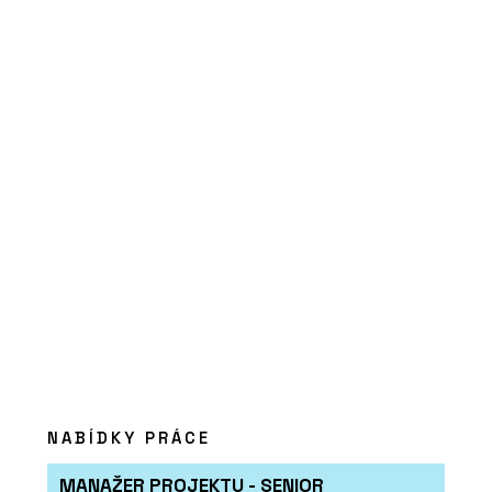
SLUŽBY
Návrh a realizace interiéru roubenky
NABÍDKY PRÁCE
MANAŽER PROJEKTU - SENIOR