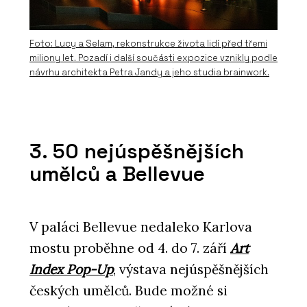
Foto: Lucy a Selam, rekonstrukce života lidí před třemi
miliony let. Pozadí i další součásti expozice vznikly podle
návrhu architekta Petra Jandy a jeho studia brainwork.
3. 50 nejúspěšnějších
umělců a Bellevue
V paláci Bellevue nedaleko Karlova
mostu proběhne od 4. do 7. září
Art
Index Pop-Up
, výstava nejúspěšnějších
českých umělců. Bude možné si