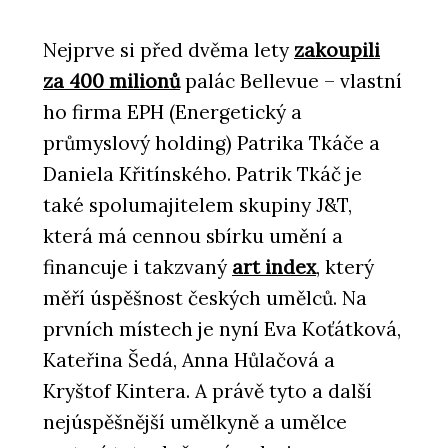
Nejprve si před dvěma lety
zakoupili
za 400 milionů
palác Bellevue – vlastní
ho firma EPH (Energetický a
průmyslový holding) Patrika Tkáče a
Daniela Křitínského. Patrik Tkáč je
také spolumajitelem skupiny J&T,
která má cennou sbírku umění a
financuje i takzvaný
art index
, který
měří úspěšnost českých umělců. Na
prvních místech je nyní Eva Koťátková,
Kateřina Šedá, Anna Hůlačová a
Kryštof Kintera. A právě tyto a další
nejúspěšnější umělkyně a umělce