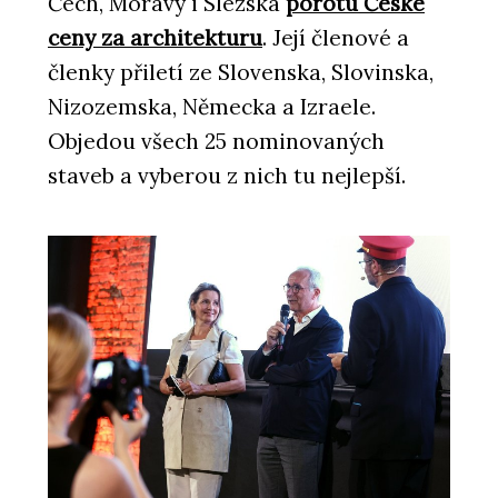
Čech, Moravy i Slezska
porotu České
ceny za architekturu
. Její členové a
členky přiletí ze Slovenska, Slovinska,
Nizozemska, Německa a Izraele.
Objedou všech 25 nominovaných
staveb a vyberou z nich tu nejlepší.