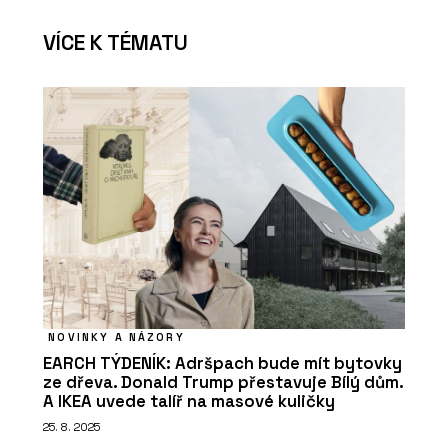
ČLÁNKY
VÍCE K TÉMATU
Pracovní stoly, které lze přesouvat i
skládat
PRODUKTY
Židle puc - Wiesner-Hager
NOVINKY A NÁZORY
EARCH TÝDENÍK: Adršpach bude mít bytovky
ze dřeva. Donald Trump přestavuje Bílý dům.
A IKEA uvede talíř na masové kuličky
25. 8. 2025