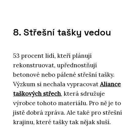
8. Střešní tašky vedou
53 procent lidí, kteří plánují
PRODUKTY
rekonstruovat, upřednostňují
Stůl furniloop - Wiesner-Hager
betonové nebo pálené střešní tašky.
Výzkum si nechala vypracovat
Aliance
taškových střech
, která sdružuje
výrobce tohoto materiálu. Pro ně je to
jistě dobrá zpráva. Ale také pro střešní
krajinu, které tašky tak nějak sluší.