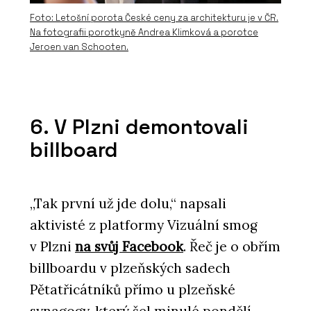
Foto: Letošní porota České ceny za architekturu je v ČR.
Na fotografii porotkyně Andrea Klimková a porotce
Jeroen van Schooten.
6. V Plzni demontovali
billboard
„Tak první už jde dolu,“ napsali
aktivisté z platformy Vizuální smog
v Plzni
na svůj Facebook
. Řeč je o obřím
billboardu v plzeňských sadech
Pětatřicátníků přímo u plzeňské
synagogy, který šel minulé pondělí