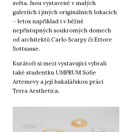
PRODUKTY
světa. Jsou vystavené v malých
Židle nooi - Wiesner-Hager
galeriích i jiných originálních lokacích
– letos například i v běžně
nepřístupných soukromých domech
od architektů Carlo Scarpy či Ettore
Sottsasse.
Kurátoři si mezi vystavující vybrali
také studentku UMPRUM Sofie
ČLÁNKY
Artemevy a její bakalářskou práci
Když židle není jen vaše. Jak zařídit
pohodlné sezení i na sdílených
Terra Aesthetica.
pracovištích