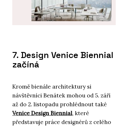
ČLÁNKY
7. Design Venice Biennial
Spolu u kancelářského stolu.
Kanceláře se mění v místa ke
začíná
spolupráci a setkávání
Kromě bienále architektury si
návštěvníci Benátek mohou od 5. září
až do 2. listopadu prohlédnout také
Venice Design Biennial
, které
představuje práce designérů z celého