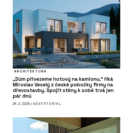
ARCHITEKTURA
„Dům přivezeme hotový na kamionu,“ říká
Miroslav Veselý z české pobočky firmy na
dřevostavby. Spojit stěny k sobě trvá jen
pár dnů
24. 2. 2026 /
ADVERTORIAL