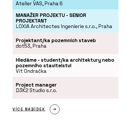
Atelier VAS, Praha 6
ČLÁNKY
Secesní byt na nábřeží
MANAŽER PROJEKTU - SENIOR
PROJEKTANT
LOXIA Architectes Ingenierie s.r.o., Praha
Projektant/ka pozemních staveb
dot53, Praha
Hledáme - student/ka architektury nebo
ČLÁNKY
pozemního stavitelství
Vít Ondračka
Nic neodflákneme, to se v
řemesle nevyplácí. S
Lukášem Lédlem o výrobě
Project manager
nábytku v Libčicích nad
Vltavou
D3K2 Studio s.r.o.
VÍCE NABÍDEK