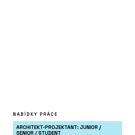
O FIRMĚ
DEVOTO
ČLÁNKY
Kavárna Vila 63
NABÍDKY PRÁCE
ARCHITEKT-PROJEKTANT: JUNIOR /
SENIOR / STUDENT