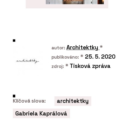
SLUŽBY
Kuchyně na zakázku -
DEVOTO
Architektky
*
autor:
*
25. 5. 2020
publikováno:
*
Tisková zpráva
zdroj:
ČLÁNKY
Showroom a dílna DEVOTO
architektky
Klíčová slova:
Gabriela Kaprálová