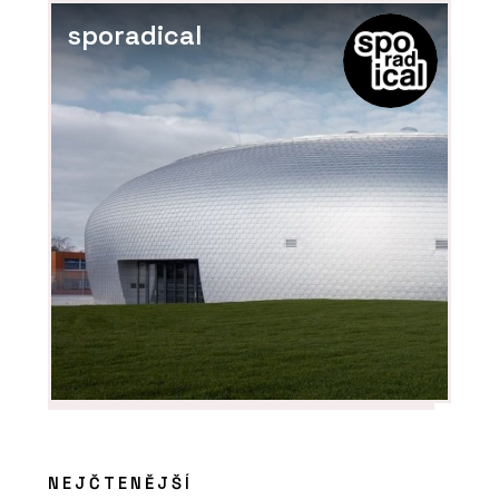
sporadical
SLUŽBY
Výroba na zakázku -
DEVOTO
NEJČTENĚJŠÍ