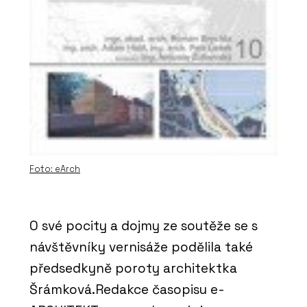
Foto: eArch
O své pocity a dojmy ze soutěže se s
návštěvníky vernisáže podělila také
předsedkyně poroty architektka
Šrámková.Redakce časopisu e-