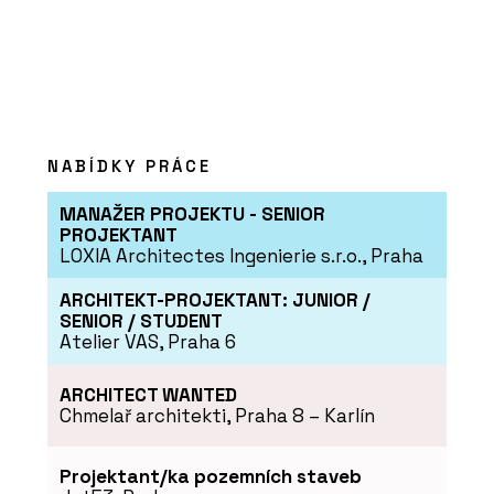
NABÍDKY PRÁCE
MANAŽER PROJEKTU - SENIOR
PROJEKTANT
PRODUKTY
LOXIA Architectes Ingenierie s.r.o., Praha
Filtrační baterie Mythos Water Hub All
in One - Franke
ARCHITEKT-PROJEKTANT: JUNIOR /
SENIOR / STUDENT
Atelier VAS, Praha 6
ARCHITECT WANTED
Chmelař architekti, Praha 8 – Karlín
Projektant/ka pozemních staveb