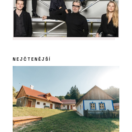
O FIRMĚ
Franke
NEJČTENĚJŠÍ
PRODUKTY
Komínový odsavač par Maris Modular
- Franke