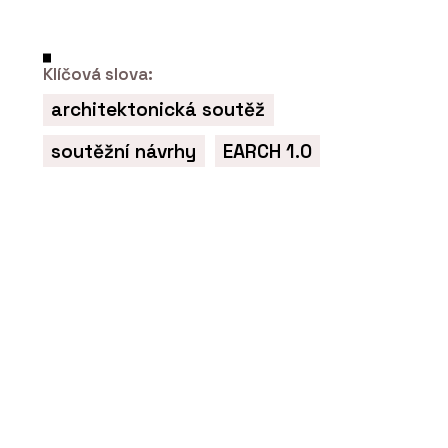
Klíčová slova:
architektonická soutěž
PRODUKTY
soutěžní návrhy
EARCH 1.0
Filtrační baterie Vital Tap - Franke
PRODUKTY
Indukční varná deska Mythos 2Gether
Icon Steel s odsavačem par - Franke