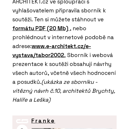
ARCHITEKT.cz ve sploupráci s
vyhlašovatelem připravila sborník k
soutěži. Ten si můžete stáhnout ve
formátu PDF (20 Mb)
, nebo
prohlédnout v internetové podobě na
adrese:
www.e-architekt.cz/e-
vystava/tabor2002.
Sborník i webová
prezentace k soutěži obsahují návrhy
všech autorů, včetně všech hodnocení
a posudků.
(ukázka ze sborníku -
vítězný návrh č.10, architektů Brychty,
Halíře a Leška)
Franke