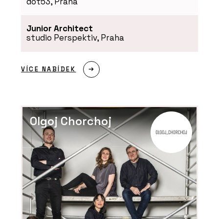
dot53, Praha
PRODUKTY
Junior Architect
Kuchyňská baterie Mythos
studio Perspektiv, Praha
Masterpiece - Franke
VÍCE NABÍDEK
Olgoj Chorchoj
PRODUKTY
Fragranitový dřez Maris - Franke