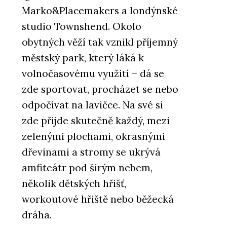
Marko&Placemakers a londýnské
studio Townshend. Okolo
obytných věží tak vznikl příjemný
městský park, který láká k
volnočasovému využití – dá se
zde sportovat, procházet se nebo
odpočívat na lavičce. Na své si
zde přijde skutečně každý, mezi
zelenými plochami, okrasnými
dřevinami a stromy se ukrývá
amfiteátr pod širým nebem,
několik dětských hřišť,
workoutové hřiště nebo běžecká
dráha.