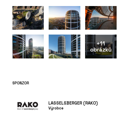
Série keramických
obkladů PINO - RAKO
+11
obrázků
ČLÁNKY
Plzeňské nádraží prošlo
rekonstrukcí a stává se
moderním dopravním
uzlem
SPONZOR
LASSELSBERGER (RAKO)
Výrobce