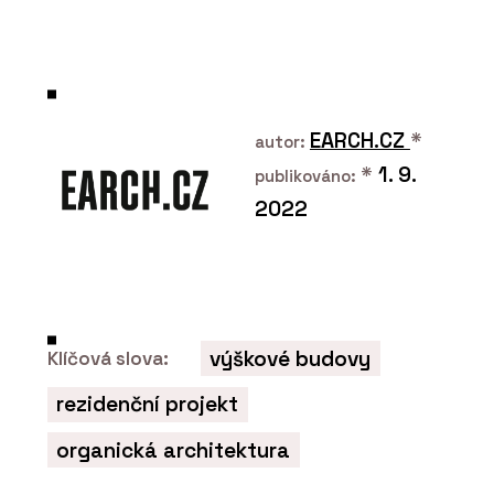
PRODUKTY
Série keramických dlaždic
MIXTONE - RAKO
EARCH.CZ
*
autor:
*
1. 9.
publikováno:
2022
PRODUKTY
Série dlaždic RAVE - RAKO
výškové budovy
Klíčová slova:
rezidenční projekt
organická architektura
ČLÁNKY
Pergamenka: Nový život