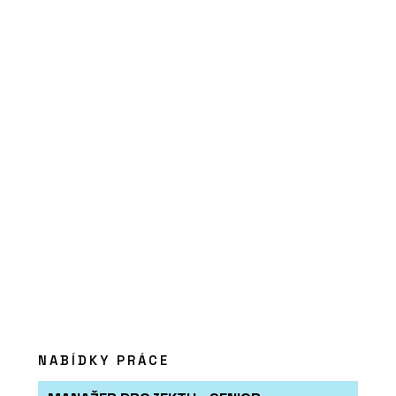
holešovického
brownfieldu
O FIRMĚ
LASSELSBERGER (RAKO)
NABÍDKY PRÁCE