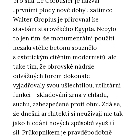
pro sila. Le Corbusier je nazval
„prvními plody nové doby“, zatímco
Walter Gropius je přirovnal ke
stavbám starověkého Egypta. Nebylo
to jen tím, že monumentální použití
nezakrytého betonu souznělo
s estetickým cítěním modernistů, ale
také tím, že obrovské nádrže
odvážných forem dokonale
vyjadřovaly svou ušlechtilou, utilitární
funkci – skladování zrna v chladu,
suchu, zabezpečené proti ohni. Zdá se,
že dnešní architekti si neužívají nic tak
jako hledání nových způsobů využití
sil. Průkopníkem je pravděpodobně