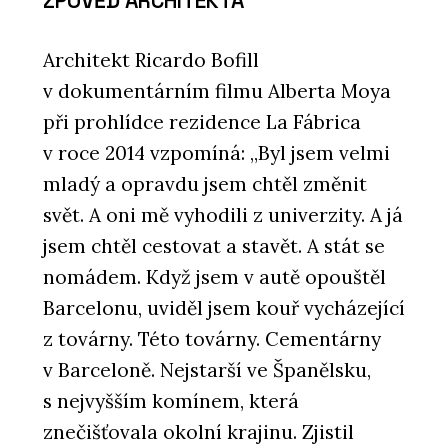
ZPOVĚĎ ARCHITEKTA
Architekt Ricardo Bofill
v dokumentárním filmu Alberta Moya
při prohlídce rezidence La Fábrica
v roce 2014 vzpomíná: „Byl jsem velmi
mladý a opravdu jsem chtěl změnit
svět. A oni mě vyhodili z univerzity. A já
jsem chtěl cestovat a stavět. A stát se
nomádem. Když jsem v autě opouštěl
Barcelonu, uviděl jsem kouř vycházející
z továrny. Této továrny. Cementárny
v Barceloně. Nejstarší ve Španělsku,
s nejvyšším komínem, která
znečišťovala okolní krajinu. Zjistil