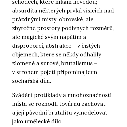
schodech, které nikam nevedou;
absurdita některých prvků visících nad
prázdnými místy; obrovské, ale
zbytečné prostory podivných rozměrů,
ale magické svým napětím a
disproporcí, abstrakce – v čistých
objemech, které se někdy odhalily
zlomené a surové, brutalismus –
v strohém pojetí připo­mínajícím
sochařská díla.
Sváděni protiklady a mnohoznačností
místa se rozhodli továrnu zachovat
a její původní brutalitu vymodelovat
jako umělecké dílo.