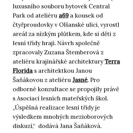
luxusního souboru bytovek Central
Park od ateliéru
a69
a kousek od
čtyřproudovky v Olšanské ulici, vyrostl
areál za nízkým plůtkem, kde si děti z
lesní třídy hrají. Návrh společně
zpracovaly Zuzana Štemberová z
ateliéru krajinářské architektury
Terra
Florida
s architektkou Janou
Šaňákovou z ateliéru
Jasné
. Pro
odborné konzultace se propojily právě
s Asociací lesních mateřských škol.
„Úspěšná realizace lesní třídy je
výsledkem mnohých mezioborových
diskuzí,“ dodává Jana Šaňáková.