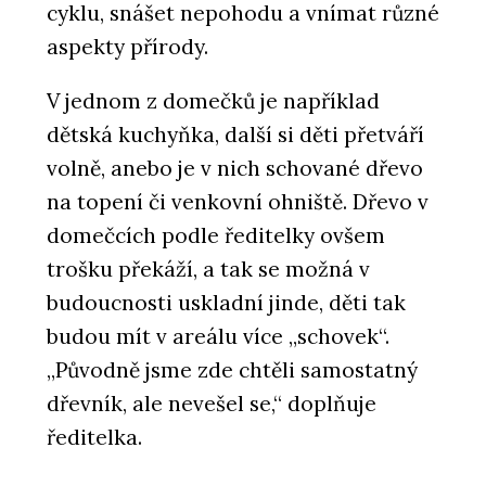
cyklu, snášet nepohodu a vnímat různé
aspekty přírody.
O FIRMĚ
Dorsis s.r.o.
V jednom z domečků je například
dětská kuchyňka, další si děti přetváří
volně, anebo je v nich schované dřevo
na topení či venkovní ohniště. Dřevo v
domečcích podle ředitelky ovšem
trošku překáží, a tak se možná v
budoucnosti uskladní jinde, děti tak
budou mít v areálu více „schovek“.
„Původně jsme zde chtěli samostatný
dřevník, ale nevešel se,“ doplňuje
ředitelka.