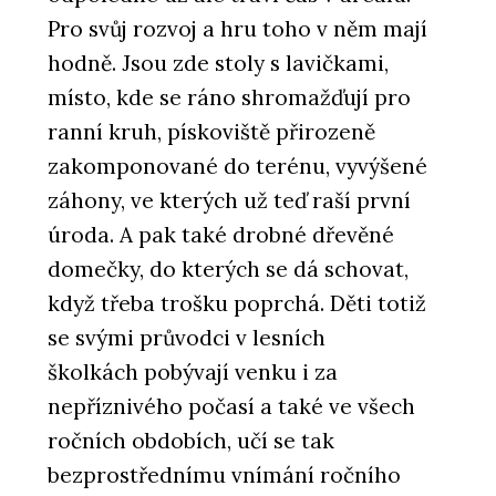
Pro svůj rozvoj a hru toho v něm mají
hodně. Jsou zde stoly s lavičkami,
místo, kde se ráno shromažďují pro
ranní kruh, pískoviště přirozeně
zakomponované do terénu, vyvýšené
záhony, ve kterých už teď raší první
úroda. A pak také drobné dřevěné
PRODUKTY
domečky, do kterých se dá schovat,
Dveře a rámové zárubně FORTIUS
WOODY - Dorsis
když třeba trošku poprchá. Děti totiž
se svými průvodci v lesních
školkách pobývají venku i za
nepříznivého počasí a také ve všech
ročních obdobích, učí se tak
bezprostřednímu vnímání ročního