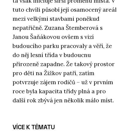
ta však iniciuje širší proměnu místa. V
tuto chvíli působí její osamocený areál
mezi velkými stavbami poněkud
nepatřičně. Zuzana Štemberová s
Janou Šaňákovou ovšem s vizí
budoucího parku pracovaly a věří, že
do něj lesní třída v budoucnu
přirozeně zapadne. Že takový prostor
pro děti na Žižkov patří, zatím
potvrzuje zájem rodičů – už v prvním
roce byla kapacita třídy plná a pro
další rok zbývá jen několik málo míst.
VÍCE K TÉMATU