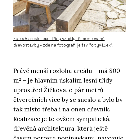
Foto: V areálu lesní třídy vznikly tři montované
dřevostavby - zde na fotografii je tzv. "obýváček".
Právě menší rozloha areálu – má 800
m² – je hlavním úskalím lesní třídy
uprostřed Žižkova, o pár metrů
čtverečních více by se sneslo a bylo by
tak místo třeba i na onen dřevník.
Realizace je to ovšem sympatická,
dřevěná architektura, která ještě
časem poroste popínavkami, navozuje