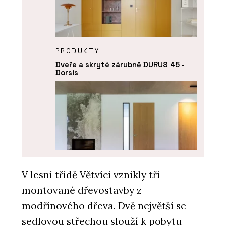
PRODUKTY
Dveře a skryté zárubně DURUS 45 -
Dorsis
V lesní třídě Větvíci vznikly tři
montované dřevostavby z
PRODUKTY
Dveře a skryté zárubně FORTIUS 52 -
modřínového dřeva. Dvě největší se
Dorsis
sedlovou střechou slouží k pobytu