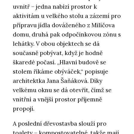
uvnitř – jedna nabízí prostor k
aktivitám u velkého stolu a zázemí pro
přípravu jídla dováženého z Milíčova
domu, druhá pak odpočinkovou zónu s
lehátky. V obou objektech se dá
současně pobývat, když je hodně
ČLÁNKY
škaredé počasí. „Hlavní budově se
Ekologičtější postup ve výrobě je
stolem říkáme obýváček,“ popisuje
možný, ale vyžaduje větší přesnost,
disciplínu i kontrolu
architektka Jana Šaňáková. Díky
velkému oknu se dá otevřít, čímž se
vnitřní a vnější prostor příjemně
propojí.
A poslední dřevostavba slouží pro
toalety – kompostovatelné, takže mají