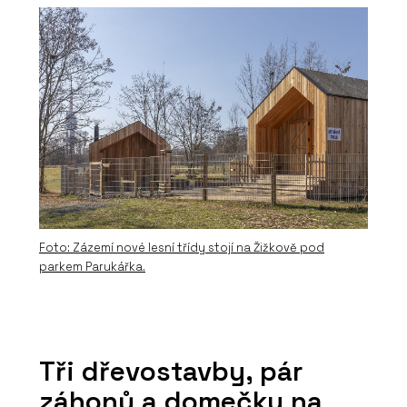
Foto: Zázemí nové lesní třídy stojí na Žižkově pod
parkem Parukářka.
Tři dřevostavby, pár
záhonů a domečky na