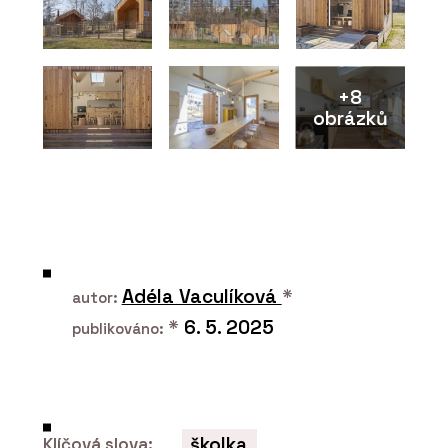
+8
obrázků
Adéla Vaculíková
*
autor:
*
6. 5. 2025
publikováno:
školka
Klíčová slova: