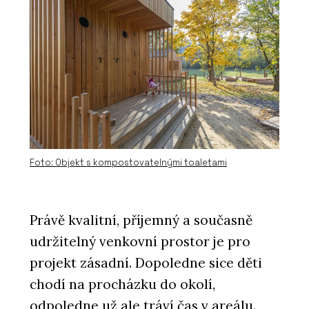
PRODUKTY
Posuvné dveře a bezobložková
pouzdra BELPORT - Dorsis
Foto: Objekt s kompostovatelnými toaletami
Právě kvalitní, příjemný a současně
udržitelný venkovní prostor je pro
projekt zásadní. Dopoledne sice děti
ČLÁNKY
chodí na procházku do okolí,
Prosklené příčky Dorsis i tam, kde je
nečekáte
odpoledne už ale tráví čas v areálu.