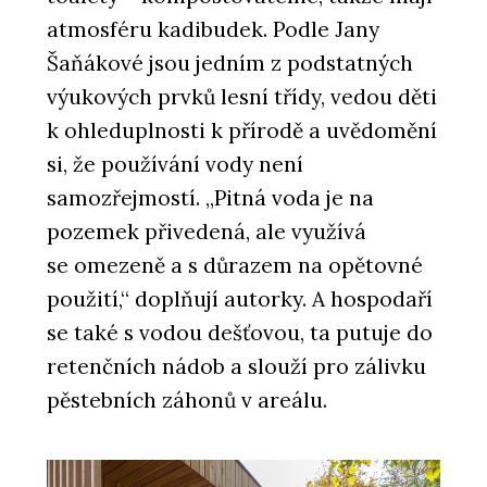
atmosféru kadibudek. Podle Jany
PRODUKTY
Šaňákové jsou jedním z podstatných
Skrytá soklová lišta LINUS - Dorsis
výukových prvků lesní třídy, vedou děti
k ohleduplnosti k přírodě a uvědomění
si, že používání vody není
samozřejmostí. „Pitná voda je na
pozemek přivedená, ale využívá
se omezeně a s důrazem na opětovné
použití,“ doplňují autorky. A hospodaří
se také s vodou dešťovou, ta putuje do
PRODUKTY
Pivotové dveře AXON - Dorsis
retenčních nádob a slouží pro zálivku
pěstebních záhonů v areálu.