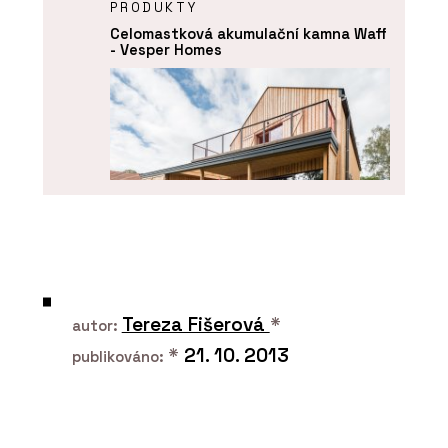
PRODUKTY
Celomastková akumulační kamna Waff
- Vesper Homes
ČLÁNKY
Bydlení, co léčí tělo i duši
Tereza Fišerová
*
autor:
*
21. 10. 2013
publikováno: