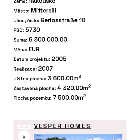
Rakousko
Země:
Mittersill
Město:
Gerlosstraße 18
Ulice, číslo:
5730
PSČ:
6 500 000.00
Suma:
EUR
Měna:
2005
Datum projektu:
2007
Realizace:
2
3 600.00m
Užitná plocha:
2
4 320.00m
Zastavěná plocha:
2
7 500.00m
Plocha pozemku:
VESPER HOMES
V