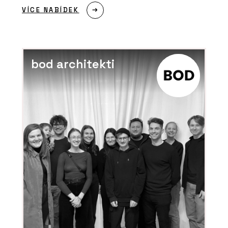
VÍCE NABÍDEK
SLUŽBY
Moderní dřevostavba - VESPER HOMES
bod architekti
SLUŽBY
Dřevostavba bez příček - VESPER
HOMES