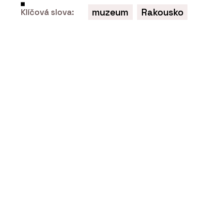
muzeum
Rakousko
Klíčová slova:
SLUŽBY
Dřevostavba ke komerčnímu využití -
VESPER HOMES
ČLÁNKY
Domov splněných snů. Hotový byl za
dva měsíce