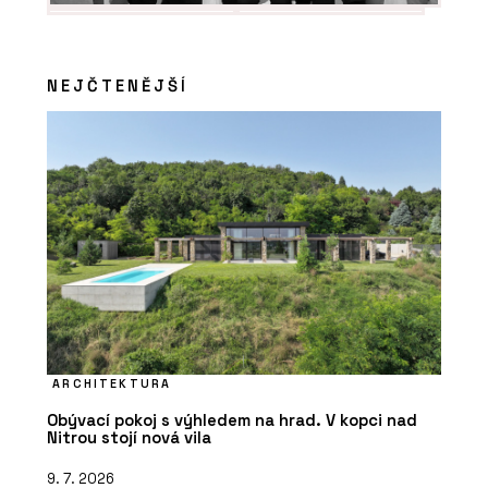
NEJČTENĚJŠÍ
SLUŽBY
Hybridní dřevostavba – VESPER
HOMES
ARCHITEKTURA
Obývací pokoj s výhledem na hrad. V kopci nad
O FIRMĚ
Nitrou stojí nová vila
VESPER HOMES
9. 7. 2026