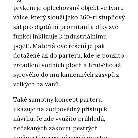
prvkem je oplechovaný objekt ve tvaru
válce, který slouží jako 360-ti stupňový
sál pro digitální promítání a díky své
funkci inklinuje k industriálnímu
pojetí. Materiálové řešení je pak
dotažené až do parteru, kde je použito
zrcadlení vodních ploch a hrubého až
syrového dojmu kamenných zásypů z
velkých balvanů.
Také samotný koncept parteru
ukazuje na zodpovědný přístup k
návrhu. Je zde využito průhledů,
nečekaných zákoutí, pestrých
možností posezení a celý prostor