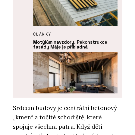
ČLÁNKY
Motýlům navzdory. Rekonstrukce
fasády Máje je příkladná
Srdcem budovy je centrální betonový
„kmen“ a točité schodiště, které
ČLÁNKY
Poválečná továrna na letecké
spojuje všechna patra. Když děti
přístroje Microna se proměnila na
luxusní loftové bydlení s