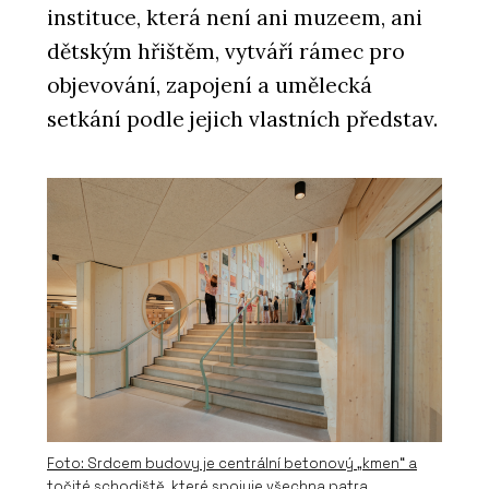
instituce, která není ani muzeem, ani
dětským hřištěm, vytváří rámec pro
objevování, zapojení a umělecká
setkání podle jejich vlastních představ.
Foto: Srdcem budovy je centrální betonový „kmen“ a
točité schodiště, které spojuje všechna patra.