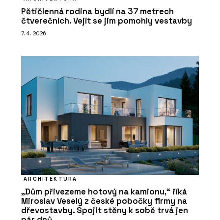
Pětičlenná rodina bydlí na 37 metrech
čtverečních. Vejít se jim pomohly vestavby
7. 4. 2026
ARCHITEKTURA
„Dům přivezeme hotový na kamionu,“ říká
Miroslav Veselý z české pobočky firmy na
dřevostavby. Spojit stěny k sobě trvá jen
pár dnů