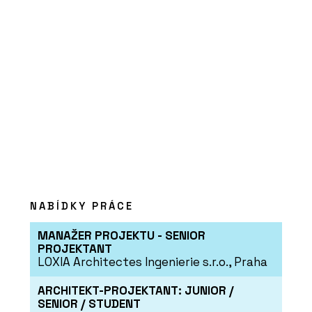
ČLÁNKY
Domov splněných snů. Hotový byl za
dva měsíce
NABÍDKY PRÁCE
MANAŽER PROJEKTU - SENIOR
PROJEKTANT
LOXIA Architectes Ingenierie s.r.o., Praha
ARCHITEKT-PROJEKTANT: JUNIOR /
SENIOR / STUDENT