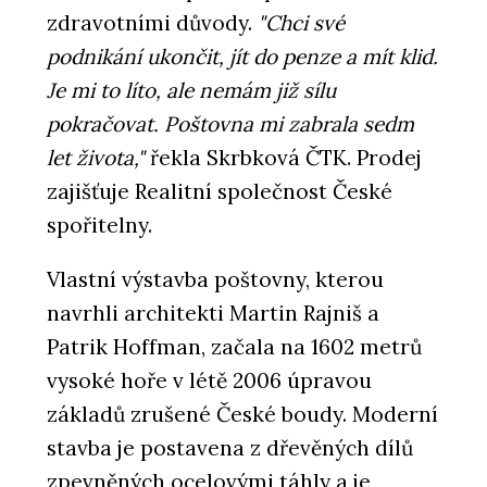
zdravotními důvody.
"Chci své
podnikání ukončit, jít do penze a mít klid.
Je mi to líto, ale nemám již sílu
pokračovat. Poštovna mi zabrala sedm
let života,"
řekla Skrbková ČTK. Prodej
zajišťuje Realitní společnost České
spořitelny.
Vlastní výstavba poštovny, kterou
navrhli architekti Martin Rajniš a
Patrik Hoffman, začala na 1602 metrů
vysoké hoře v létě 2006 úpravou
základů zrušené České boudy. Moderní
stavba je postavena z dřevěných dílů
zpevněných ocelovými táhly a je