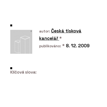
ČLÁNKY
Bydlení, co léčí tělo i duši
Česká tisková
autor:
kancelář
*
*
8. 12. 2009
publikováno:
Klíčová slova:
SLUŽBY
Dřevostavba ke komerčnímu využití -
VESPER HOMES