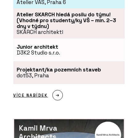
SLUŽBY
Atelier VAS, Praha 6
Dřevostavba v severském stylu -
VESPER HOMES
Atelier SKARCH hledá posilu do týmu!
(Vhodné pro studenty/ky VŠ – min. 2–3
dny v týdnu)
SKARCH architekti
Junior architekt
D3K2 Studio s.r.o.
Projektant/ka pozemních staveb
dot53, Praha
SLUŽBY
Moderní dřevostavba - VESPER HOMES
VÍCE NABÍDEK
Kamil Mrva
Architects