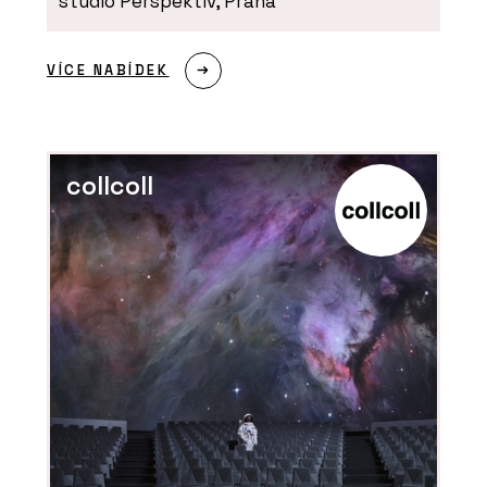
studio Perspektiv, Praha
Suché podlahy RigiStabil - Rigips
VÍCE NABÍDEK
collcoll
PRODUKTY
Akustické kazetové podhledy
Eurocoustic - Rigips