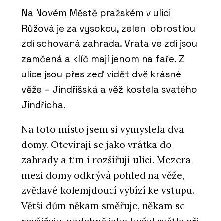
Na Novém Městě pražském v ulici
Růžová je za vysokou, zelení obrostlou
zdí schovaná zahrada. Vrata ve zdi jsou
zamčená a klíč mají jenom na faře. Z
ulice jsou přes zeď vidět dvě krásné
věže – Jindřišská a věž kostela svatého
Jindřicha.
Na toto místo jsem si vymyslela dva
domy. Otevírají se jako vrátka do
zahrady a tím i rozšiřují ulici. Mezera
mezi domy odkrývá pohled na věže,
zvědavé kolemjdoucí vybízí ke vstupu.
Větší dům někam směřuje, někam se
rozšiřuje, podobně jako kužel světla při