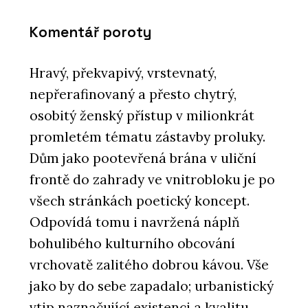
Komentář poroty
Hravý, překvapivý, vrstevnatý,
nepřerafinovaný a přesto chytrý,
osobitý ženský přístup v milionkrát
promletém tématu zástavby proluky.
Dům jako pootevřená brána v uliční
frontě do zahrady ve vnitrobloku je po
všech stránkách poetický koncept.
Odpovídá tomu i navržená náplň
bohulibého kulturního obcování
vrchovatě zalitého dobrou kávou. Vše
jako by do sebe zapadalo; urbanistický
vtip naznačující existenci a kvalitu