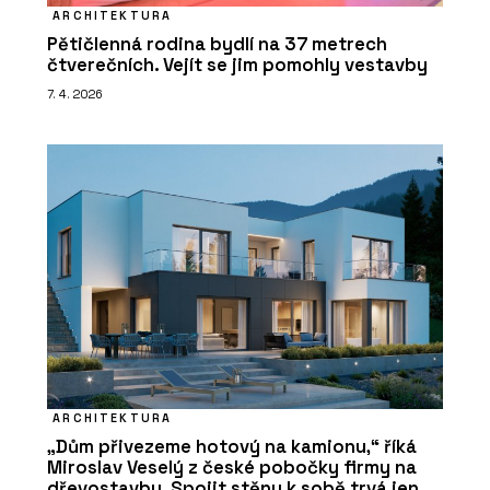
ARCHITEKTURA
Pětičlenná rodina bydlí na 37 metrech
čtverečních. Vejít se jim pomohly vestavby
7. 4. 2026
ARCHITEKTURA
„Dům přivezeme hotový na kamionu,“ říká
Miroslav Veselý z české pobočky firmy na
dřevostavby. Spojit stěny k sobě trvá jen