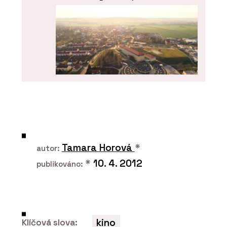
ČLÁNKY
Líbeznice věří architektům. Nový
školní pavilon přirozeně zapadá do
krajiny i struktury obce
Tamara Horová
*
autor:
*
10. 4. 2012
publikováno:
kino
Klíčová slova: