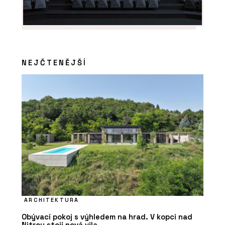
O FIRMĚ
Rigips
NEJČTENĚJŠÍ
PRODUKTY
Akustické podhledy Rigiton - Rigips
ARCHITEKTURA
Obývací pokoj s výhledem na hrad. V kopci nad
Nitrou stojí nová vila