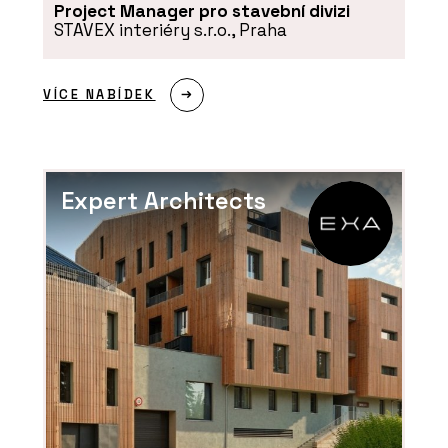
Project Manager pro stavební divizi
STAVEX interiéry s.r.o., Praha
ČLÁNKY
VÍCE NABÍDEK
Výukový portál CEGRA Learn –
archicadovské know-how přímo od
zdroje
Expert Architects
PRODUKTY
Aplikace Twinmotion - CEGRA