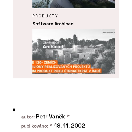
PRODUKTY
Software Archicad
ČLÁNKY
ARCHICAD 29 – „bimování“ prakticky a
jednoduše
Petr Vaněk
*
autor:
*
18. 11. 2002
publikováno: