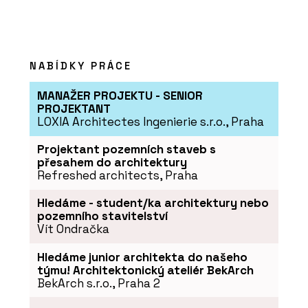
mít hřiště na střeše a nabídne místa
pro auta, lidi i zeleň
NABÍDKY PRÁCE
MANAŽER PROJEKTU - SENIOR
PROJEKTANT
LOXIA Architectes Ingenierie s.r.o., Praha
Projektant pozemních staveb s
přesahem do architektury
Refreshed architects, Praha
PRODUKTY
Program Artlantis RT²
Hledáme - student/ka architektury nebo
pozemního stavitelství
Vít Ondračka
Hledáme junior architekta do našeho
týmu! Architektonický ateliér BekArch
BekArch s.r.o., Praha 2