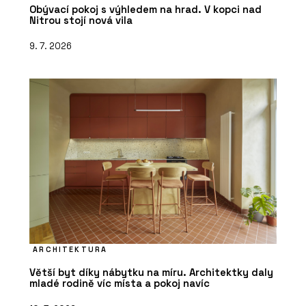
Obývací pokoj s výhledem na hrad. V kopci nad
ČLÁNKY
Nitrou stojí nová vila
Zvenku moderní a účelná
architektura, uvnitř kvalitní prostory
9. 7. 2026
pro výuku a velkorysé atrium – novou
budovu ekonomické fakulty v Ostravě
brzy zaplní studenti
ARCHITEKTURA
Větší byt díky nábytku na míru. Architektky daly
mladé rodině víc místa a pokoj navíc