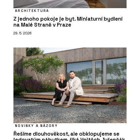
ARCHITEKTURA
Z jednoho pokoje je byt. Miniaturní bydlení
na Malé Straně v Praze
29. 5. 2026
NOVINKY A NÁZORY
Řešíme dlouhověkost, ale obklopujeme se
jedovatým nábytkem, říká Vojtěch Juřenčák,