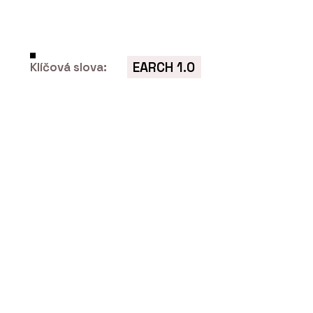
EARCH 1.0
Klíčová slova:
O FIRMĚ
Centrum pro podporu počítačové
grafiky ČR (CEGRA)
ČLÁNKY
Nový parkovací dům v Ostravě bude