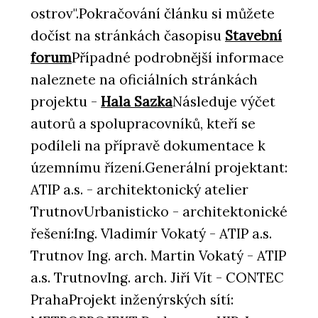
ostrov".Pokračování článku si můžete
dočíst na stránkách časopisu
Stavební
forum
Případné podrobnější informace
naleznete na oficiálních stránkách
projektu -
Hala Sazka
Následuje výčet
autorů a spolupracovníků, kteří se
podíleli na přípravě dokumentace k
územnímu řízení.Generální projektant:
ATIP a.s. - architektonický atelier
TrutnovUrbanisticko - architektonické
řešení:Ing. Vladimír Vokatý - ATIP a.s.
Trutnov Ing. arch. Martin Vokatý - ATIP
a.s. TrutnovIng. arch. Jiří Vít - CONTEC
PrahaProjekt inženýrských sítí: