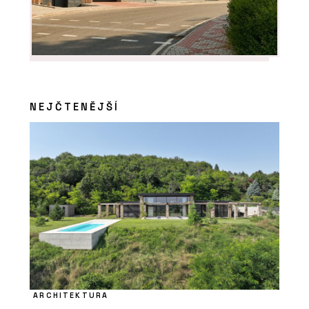
NEJČTENĚJŠÍ
ČLÁNKY
Nová verze vizualizačního programu
Twinmotion přináší funkce a
vylepšení, která ocení architekti
ARCHITEKTURA