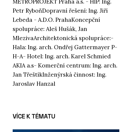
METROPROJEKT Praha a.s. - HIP: Ing.
Petr RyboňDopravní řešení: Ing. Jiří
Lebeda - A.D.O. PrahaKoncepční
spolupráce: Aleš Hušák, Jan
MlezivaArchitektonická spolupráce:-
Hala: Ing. arch. Ondřej Gattermayer P-
H-A- Hotel: Ing. arch. Karel Schmied
AKIA a.s- Komerční centrum: Ing. arch.
Jan TřeštíkInženýrská činnost: Ing.
Jaroslav Hanzal
VÍCE K TÉMATU