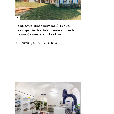
A
Janúšova usedlost na Žítkové
ukazuje, že tradiční řemeslo patří i
do současné architektury
7. 8. 2026 /
ADVERTORIAL
ČLÁNKY
P
 - Kolem kamen
Na největším světovém veletrhu
Sl
udržitelného vytápění Progetto
ka
Fuoco byli i čeští kamnáři