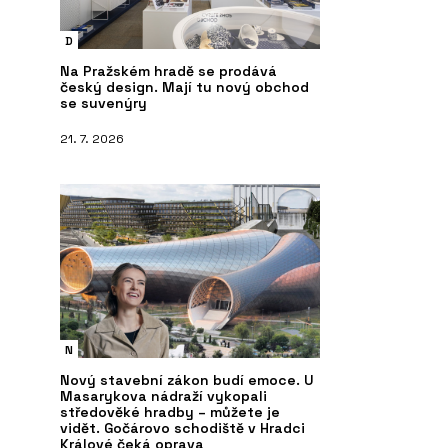
D
Na Pražském hradě se prodává
český design. Mají tu nový obchod
se suvenýry
21. 7. 2026
N
Nový stavební zákon budí emoce. U
Masarykova nádraží vykopali
středověké hradby – můžete je
vidět. Gočárovo schodiště v Hradci
Králové čeká oprava