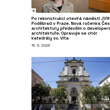
N
Po rekonstrukci otevírá náměstí Jiří
Poděbrad v Praze. Nová ročenka Če
architektury především o developer
architektuře. Opravuje se chór
katedrály sv. Víta
15. 6. 2026