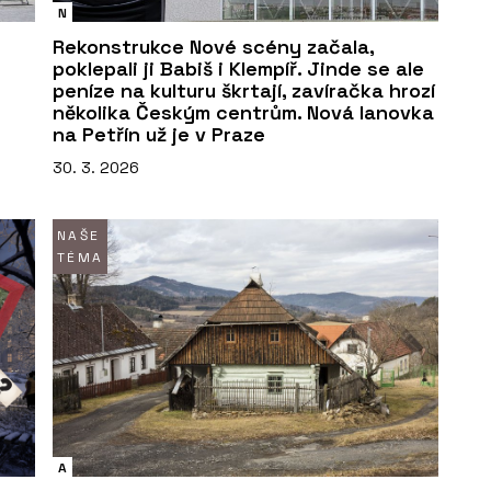
N
Rekonstrukce Nové scény začala,
poklepali ji Babiš i Klempíř. Jinde se ale
peníze na kulturu škrtají, zavíračka hrozí
několika Českým centrům. Nová lanovka
na Petřín už je v Praze
30. 3. 2026
NAŠE
TÉMA
A