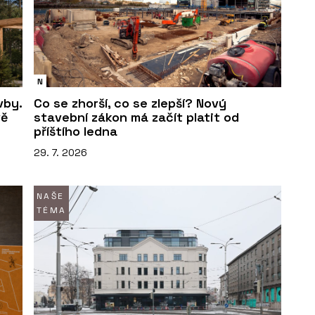
N
vby.
Co se zhorší, co se zlepší? Nový
vě
stavební zákon má začít platit od
příštího ledna
29. 7. 2026
NAŠE
TÉMA