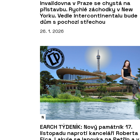
Invalidovna v Praze se chystá na
přístavbu. Rychlé záchodky v New
Yorku. Vedle Intercontinentalu bude
dům s pochozí střechou
26. 1. 2026
N
EARCH TÝDENÍK: Nový památník 17.
listopadu naproti kanceláři Roberta
Fica. Lakuje se lanovka na Petřín a v