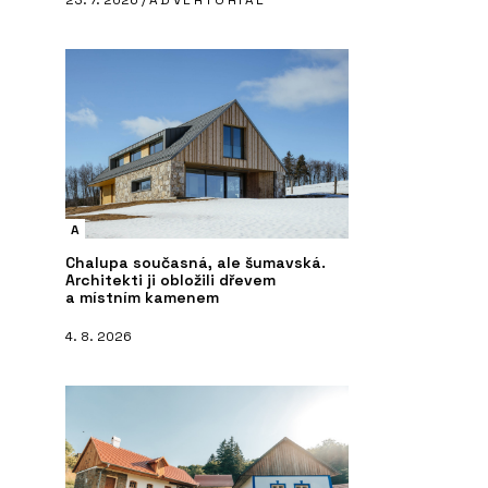
23. 7. 2026 /
ADVERTORIAL
A
Chalupa současná, ale šumavská.
Architekti ji obložili dřevem
a místním kamenem
4. 8. 2026