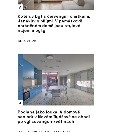
A
Kotěrův byt s červenými omítkami,
Janákův s bílými. V památkově
chráněném domě jsou stylové
nájemní byty
14. 7. 2026
A
Podlaha jako louka. V domově
seniorů v Novém Bydžově se chodí
po vylisovaných květinách