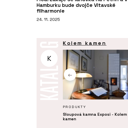
Hamburku bude dvojče Vltavské
filharmonie
24. 11. 2025
Kolem kamen
K
Y
PRODUKTY
á kamna nabízejí teplo,
Sloupová kamna Exposi - Kolem
st a nadčasový vzhled
kamen