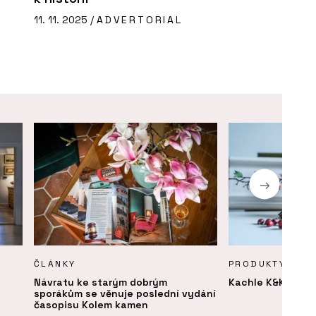
11. 11. 2025 /
ADVERTORIAL
ČLÁNKY
PRODUKTY
Návratu ke starým dobrým
Kachle K&K Poker
sporákům se věnuje poslední vydání
časopisu Kolem kamen