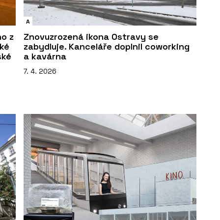
A
ho z
Znovuzrozená ikona Ostravy se
ské
zabydluje. Kanceláře doplnil coworking
ské
a kavárna
7. 4. 2026