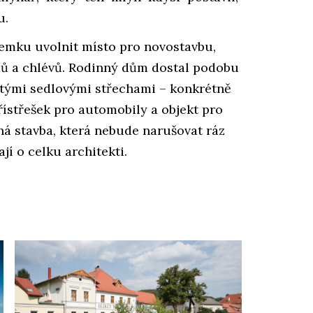
u.
zemku uvolnit místo pro novostavbu,
dů a chlévů. Rodinný dům dostal podobu
ytými sedlovými střechami – konkrétně
ístřešek pro automobily a objekt pro
jná stavba, která nebude narušovat ráz
jí o celku architekti.