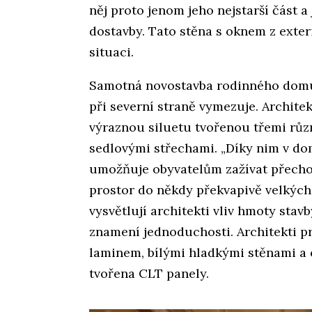
něj proto jenom jeho nejstarší část 
dostavby. Tato stěna s oknem z exteri
situaci.
Samotná novostavba rodinného domu 
při severní straně vymezuje. Archite
výraznou siluetu tvořenou třemi růz
sedlovými střechami. „Díky nim v do
umožňuje obyvatelům zažívat přecho
prostor do někdy překvapivě velkých,
vysvětlují architekti vliv hmoty stav
znamení jednoduchosti. Architekti p
laminem, bílými hladkými stěnami a 
tvořena CLT panely.