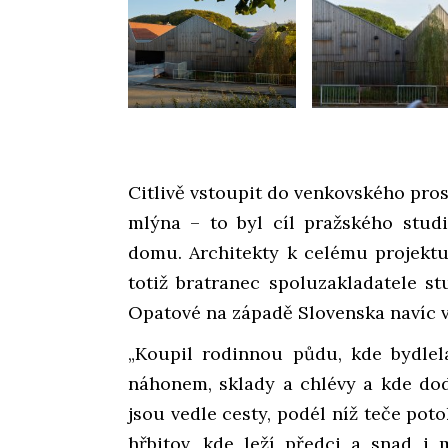
Citlivě vstoupit do venkovského pros
mlýna – to byl cíl pražského stu
domu. Architekty k celému projektu
totiž bratranec spoluzakladatele s
Opatové na západě Slovenska navíc v
„Koupil rodinnou půdu, kde bydlel
náhonem, sklady a chlévy a kde do
jsou vedle cesty, podél níž teče pot
hřbitov, kde leží předci a snad i m