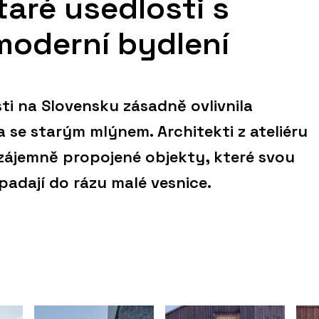
aré usedlosti s
moderní bydlení
i na Slovensku zásadně ovlivnila
 se starým mlýnem. Architekti z ateliéru
zájemně propojené objekty, které svou
padají do rázu malé vesnice.