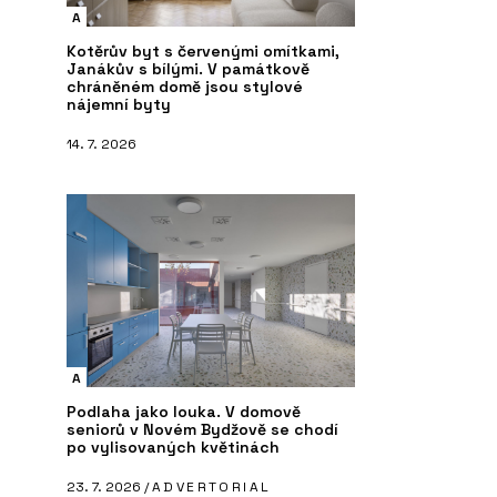
A
Kotěrův byt s červenými omítkami,
Janákův s bílými. V památkově
chráněném domě jsou stylové
nájemní byty
14. 7. 2026
A
Podlaha jako louka. V domově
seniorů v Novém Bydžově se chodí
po vylisovaných květinách
23. 7. 2026 /
ADVERTORIAL