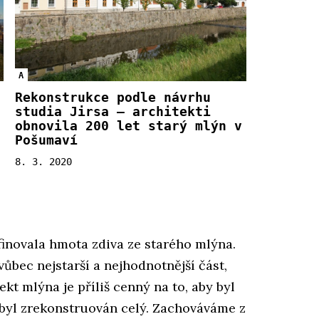
A
Rekonstrukce podle návrhu
studia Jirsa – architekti
obnovila 200 let starý mlýn v
Pošumaví
8. 3. 2020
efinovala hmota zdiva ze starého mlýna.
vůbec nejstarší a nejhodnotnější část,
kt mlýna je příliš cenný na to, aby byl
y byl zrekonstruován celý. Zachováváme z