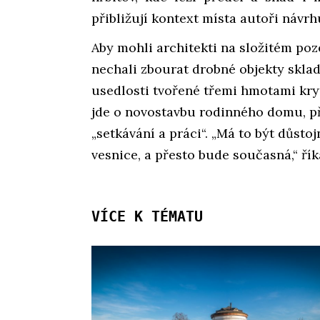
přibližují kontext místa autoři návrh
Aby mohli architekti na složitém po
nechali zbourat drobné objekty skla
usedlosti tvořené třemi hmotami kr
jde o novostavbu rodinného domu, př
„setkávání a práci“. „Má to být důsto
vesnice, a přesto bude současná,“ říka
VÍCE K TÉMATU