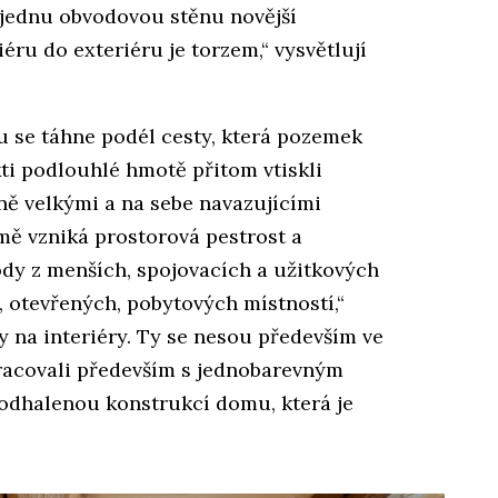
a jednu obvodovou stěnu novější
éru do exteriéru je torzem,“ vysvětlují
se táhne podél cesty, která pozemek
kti podlouhlé hmotě přitom vtiskli
ně velkými a na sebe navazujícími
mě vzniká prostorová pestrost a
dy z menších, spojovacích a užitkových
 otevřených, pobytových místností,“
by na interiéry. Ty se nesou především ve
racovali především s jednobarevným
odhalenou konstrukcí domu, která je