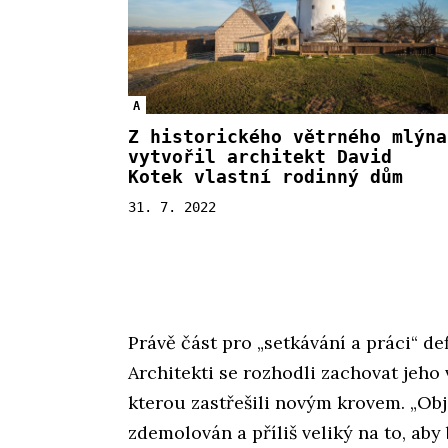
A
Z historického větrného mlýna
vytvořil architekt David
Kotek vlastní rodinný dům
31. 7. 2022
Právě část pro „setkávání a práci“ d
Architekti se rozhodli zachovat jeho 
kterou zastřešili novým krovem. „Obje
zdemolován a příliš veliký na to, ab