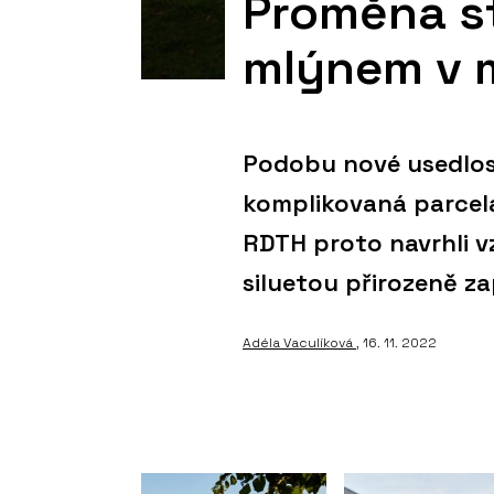
Proměna st
mlýnem v 
Podobu nové usedlost
komplikovaná parcela
RDTH proto navrhli v
siluetou přirozeně za
Adéla Vaculíková
, 16. 11. 2022