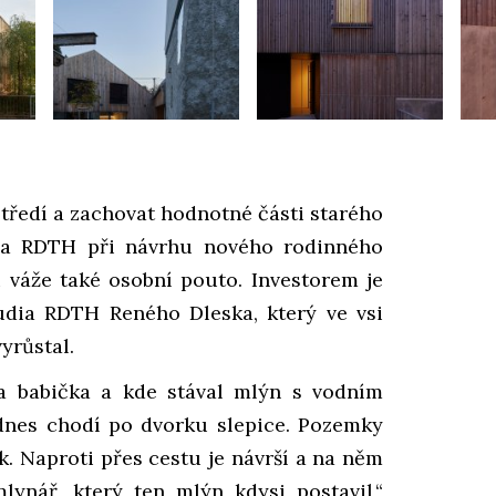
tředí a zachovat hodnotné části starého
dia RDTH při návrhu nového rodinného
 váže také osobní pouto. Investorem je
tudia RDTH Reného Dleska, který ve vsi
yrůstal.
a babička a kde stával mlýn s vodním
dnes chodí po dvorku slepice. Pozemky
ok. Naproti přes cestu je návrší a na něm
lynář, který ten mlýn kdysi postavil,“