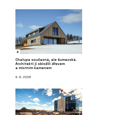
A
Chalupa současná, ale šumavská.
Architekti ji obložili dřevem
a místním kamenem
4. 8. 2026