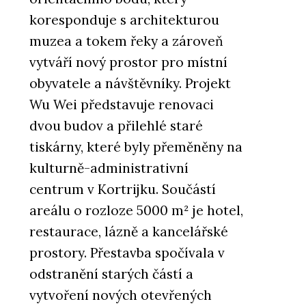
koresponduje s architekturou
muzea a tokem řeky a zároveň
vytváří nový prostor pro místní
obyvatele a návštěvníky. Projekt
PRODUKTY
Wu Wei představuje renovaci
Sloupová kamna Favilla - Kolem
dvou budov a přilehlé staré
kamen
tiskárny, které byly přeměněny na
kulturně-administrativní
centrum v Kortrijku. Součástí
areálu o rozloze 5000 m² je hotel,
restaurace, lázně a kancelářské
prostory. Přestavba spočívala v
ČLÁNKY
odstranění starých částí a
Dominantou rekonstruované
bývalé fořtovny v Sudetech se
vytvoření nových otevřených
stala kachlová kamna