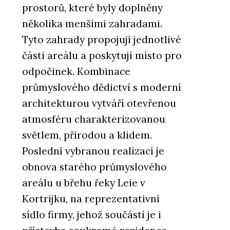
prostorů, které byly doplněny
několika menšími zahradami.
Tyto zahrady propojují jednotlivé
části areálu a poskytují místo pro
odpočinek. Kombinace
průmyslového dědictví s moderní
O FIRMĚ
architekturou vytváří otevřenou
Kolem kamen
atmosféru charakterizovanou
světlem, přírodou a klidem.
Poslední vybranou realizací je
obnova starého průmyslového
areálu u břehu řeky Leie v
Kortrijku, na reprezentativní
sídlo firmy, jehož součástí je i
SLUŽBY
Časopis Kolem kamen