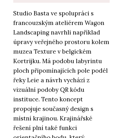
Studio Basta ve spolupráci s
francouzským ateliérem Wagon
PRODUKTY
Kachle K&K Poker - Kolem
Landscaping navrhli například
kamen
úpravy veřejného prostoru kolem
muzea Texture v belgickém
Kortrijku. Má podobu labyrintu
ploch připomínajících pole podél
řeky Leie a návrh vychází z
vizuální podoby QR kódu
ČLÁNKY
instituce. Tento koncept
Na největším světovém
propojuje současný design s
veletrhu udržitelného vytápění
Progetto Fuoco byli i čeští
místní krajinou. Krajinářské
kamnáři
řešení plní také funkci
orientačního bodu, který