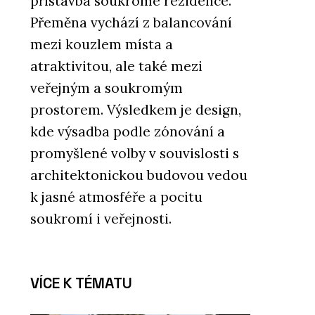
přístavba soukromé rezidence.
Přeměna vychází z balancování
mezi kouzlem místa a
atraktivitou, ale také mezi
veřejným a soukromým
prostorem. Výsledkem je design,
kde výsadba podle zónování a
ČLÁNKY
promyšlené volby v souvislosti s
Kachlová kamna nabízejí teplo,
osobitost a nadčasový vzhled
architektonickou budovou vedou
k jasné atmosféře a pocitu
soukromí i veřejnosti.
VÍCE K TÉMATU