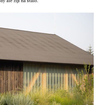
y ale žijí na stálo.