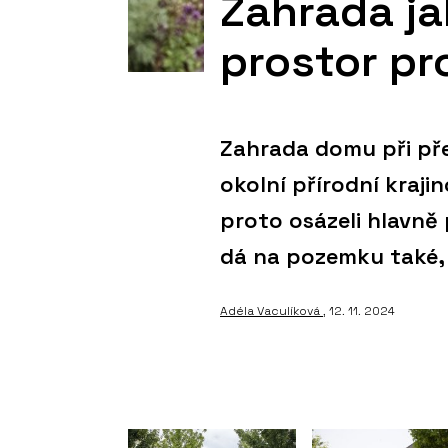
Zahrada jak
prostor pr
Zahrada domu při př
okolní přírodní krajin
proto osázeli hlavně 
dá na pozemku také, 
Adéla Vaculíková
, 12. 11. 2024