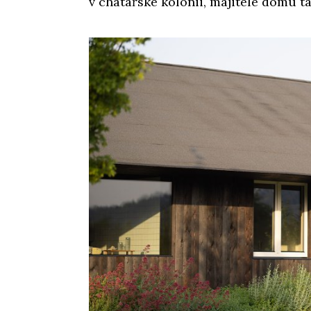
v chatařské kolonii, majitelé domu tad