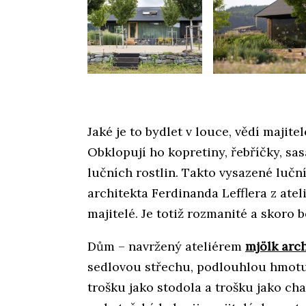
Jaké je to bydlet v louce, vědí maji
Obklopují ho kopretiny, řebříčky, sa
lučních rostlin. Takto vysazené lučn
architekta Ferdinanda Lefflera z ate
majitelé. Je totiž rozmanité a skoro 
Dům – navržený ateliérem
mjölk arch
sedlovou střechu, podlouhlou hmotu
trošku jako stodola a trošku jako chat