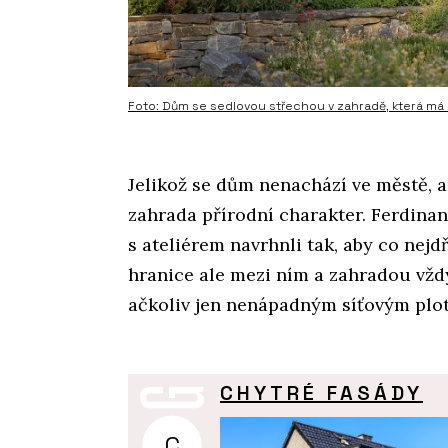
Foto: Dům se sedlovou střechou v zahradě, která má 
Jelikož se dům nenachází ve městě, an
zahrada přírodní charakter. Ferdinand
s ateliérem navrhnli tak, aby co nejd
hranice ale mezi ním a zahradou vžd
ačkoliv jen nenápadným síťovým plo
CHYTRÉ FASÁDY
C