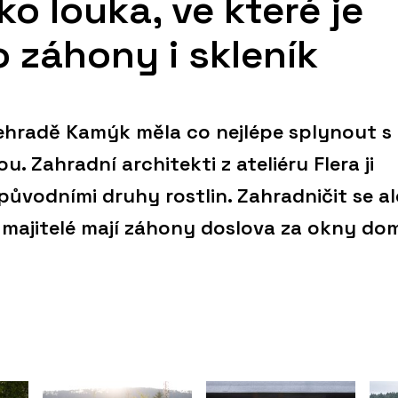
o louka, ve které je
o záhony i skleník
ehradě Kamýk měla co nejlépe splynout s
ou. Zahradní architekti z ateliéru Flera ji
původními druhy rostlin. Zahradničit se al
majitelé mají záhony doslova za okny do