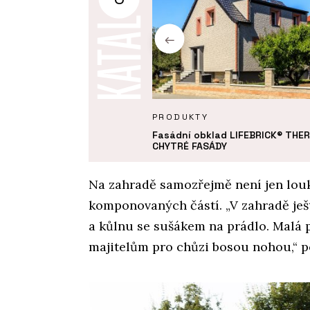
KTY
PRODUKTY
 desky z vysokotlakého
Fasádní obklad LIFEBRICK® THE
u MEG - CHYTRÉ FASÁDY
CHYTRÉ FASÁDY
Na zahradě samozřejmě není jen louk
komponovaných částí. „V zahradě ješ
a kůlnu se sušákem na prádlo. Malá 
majitelům pro chůzi bosou nohou,“ po