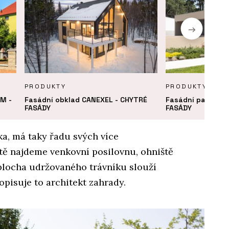
PRODUKTY
PRODUKTY
RM -
Fasádní obklad CANEXEL - CHYTRÉ
Fasádní panely 
FASÁDY
FASÁDY
a, má taky řadu svých více
tě najdeme venkovní posilovnu, ohniště
plocha udržovaného trávníku slouží
pisuje to architekt zahrady.