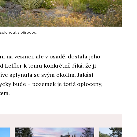
splynout s přírodou.
i na vesnici, ale v osadě, dostala jeho
 Leffler k tomu konkrétně říká, že ji
říve splynula se svým okolím. Jakási
ycky bude – pozemek je totiž oplocený,
tem.