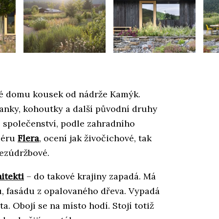
telé domu kousek od nádrže Kamýk.
sanky, kohoutky a další původní druhy
í společenství, podle zahradního
liéru
Flera
, ocení jak živočichové, tak
bezúdržbové.
itekti
– do takové krajiny zapadá. Má
, fasádu z opalovaného dřeva. Vypadá
a. Obojí se na místo hodí. Stojí totiž