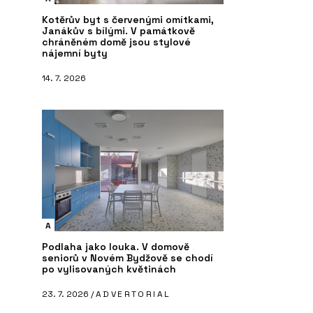
Kotěrův byt s červenými omítkami,
Janákův s bílými. V památkově
chráněném domě jsou stylové
nájemní byty
14. 7. 2026
O FIRMĚ
P
FRONTEK - CHYTRÉ
CHYTRÉ FASÁDY
Fa
la
A
Podlaha jako louka. V domově
seniorů v Novém Bydžově se chodí
po vylisovaných květinách
23. 7. 2026 /
ADVERTORIAL