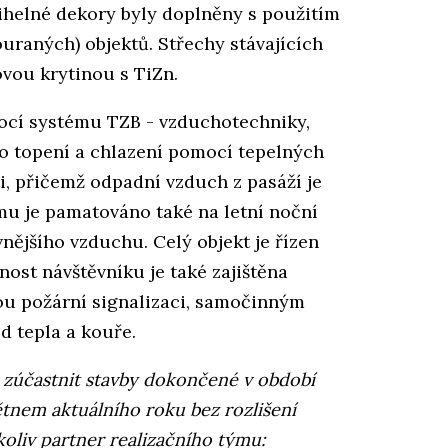
ihelné dekory byly doplněny s použitím
ouraných) objektů. Střechy stávajících
ovou krytinou s TiZn.
ocí systému TZB - vzduchotechniky,
ito topení a chlazení pomocí tepelných
i, přičemž odpadní vzduch z pasáží je
mu je pamatováno také na letní noční
ějšího vzduchu. Celý objekt je řízen
ost návštěvníku je také zajištěna
ou požární signalizaci, samočinným
d tepla a kouře.
zúčastnit stavby dokončené v období
ětnem aktuálního roku bez rozlišení
koliv partner realizačního týmu: