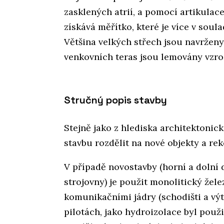
zasklených atrií, a pomocí artikulac
získává měřítko, které je více v soul
Většina velkých střech jsou navrženy
venkovních teras jsou lemovány vzros
Stručný popis stavby
Stejně jako z hlediska architektonick
stavbu rozdělit na nové objekty a rek
V případě novostavby (horní a dolní d
strojovny) je použit monolitický žel
komunikačními jádry (schodišti a výta
pilotách, jako hydroizolace byl použ