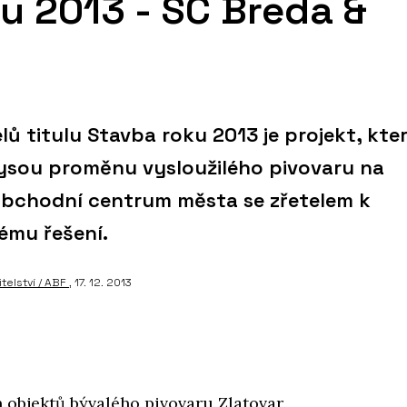
u 2013 - SC Breda &
elů titulu Stavba roku 2013 je projekt, kte
rysou proměnu vysloužilého pivovaru na
obchodní centrum města se zřetelem k
ému řešení.
telství / ABF
, 17. 12. 2013
h objektů bývalého pivovaru Zlatovar