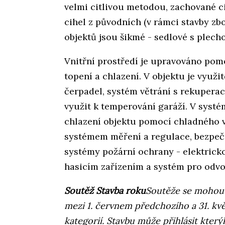
velmi citlivou metodou, zachované c
cihel z původních (v rámci stavby zb
objektů jsou šikmé - sedlové s plech
Vnitřní prostředí je upravováno pom
topení a chlazení. V objektu je využ
čerpadel, systém větrání s rekuperac
využit k temperování garáží. V systé
chlazení objektu pomocí chladného vn
systémem měření a regulace, bezpečn
systémy požární ochrany - elektrick
hasicím zařízením a systém pro odvo
Soutěž Stavba roku
Soutěže se mohou 
mezi 1. červnem předchozího a 31. kv
kategorií. Stavbu může přihlásit který