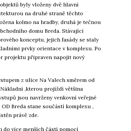
objektů byly vloženy dvě hlavní
itekturou na druhé straně těchto
ložena kolmo na hradby, druhá je tečnou
 obchodního domu Breda. Stávající
orového konceptu, jejich fasády se staly
kladními prvky orientace v komplexu. Po
or projektu připraven napojit nový
 vstupem z ulice Na Valech směrem od
Nákladní ,kterou projíždí většina
vstupů jsou navrženy venkovní veřejné
cí OD Breda stane součástí komplexu ,
stěn právě zde.
 do více menších částí pomocí