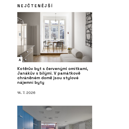
NEJČTENĚJŠÍ
A
Kotěrův byt s červenými omítkami,
Janákův s bílými. V památkově
chráněném domě jsou stylové
nájemní byty
14. 7. 2026