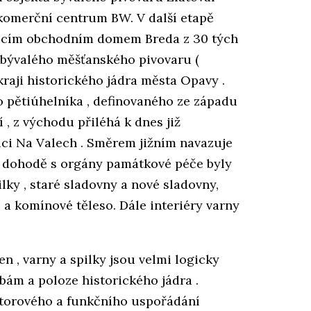
komerční centrum BW. V další etapě
jícím obchodním domem Breda z 30 tých
 bývalého měšťanského pivovaru (
raji historického jádra města Opavy .
 pětiúhelníka , definovaného ze západu
 , z východu přiléhá k dnes již
ici Na Valech . Směrem jižním navazuje
o dohodě s orgány památkové péče byly
ilky , staré sladovny a nové sladovny,
 a komínové těleso. Dále interiéry varny
en , varny a spilky jsou velmi logicky
ám a poloze historického jádra .
storového a funkčního uspořádání