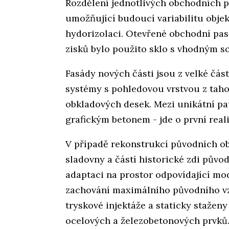
Rozdělení jednotlivých obchodních p
umožňující budoucí variabilitu objek
hydorizolaci. Otevřené obchodní pasá
zisků bylo použito sklo s vhodným s
Fasády nových části jsou z velké čás
systémy s pohledovou vrstvou z taho
obkladových desek. Mezi unikátní pa
grafickým betonem - jde o první rea
V případě rekonstrukcí původních obj
sladovny a částí historické zdi půvo
adaptaci na prostor odpovídající m
zachování maximálního původního v
tryskové injektáže a staticky stažen
ocelových a železobetonových prvků.