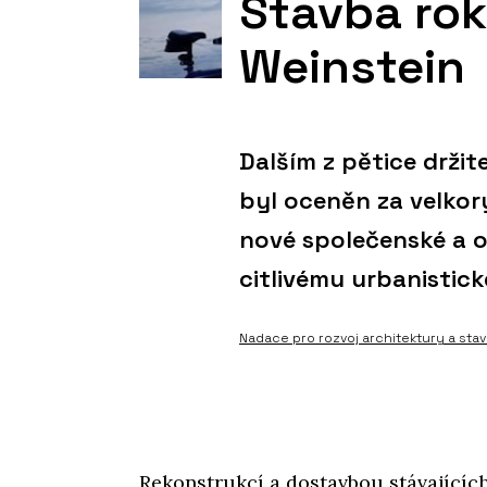
Stavba rok
Weinstein
Dalším z pětice držit
byl oceněn za velko
nové společenské a 
citlivému urbanistick
Nadace pro rozvoj architektury a stavi
Rekonstrukcí a dostavbou stávajícíc