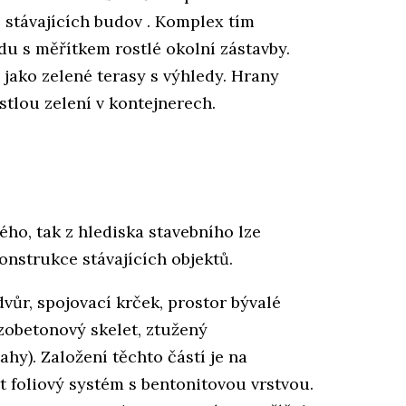
e stávajících budov . Komplex tím
adu s měřítkem rostlé okolní zástavby.
 jako zelené terasy s výhledy. Hrany
tlou zelení v kontejnerech.
ého, tak z hlediska stavebního lze
onstrukce stávajících objektů.
vůr, spojovací krček, prostor bývalé
ezobetonový skelet, ztužený
hy). Založení těchto částí je na
it foliový systém s bentonitovou vrstvou.