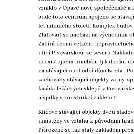
vzniklo v Opavě nové společenské a 
bude toto centrum spojeno se stáva
let minulého století. Komplex budov
Zlatovar) se nachází na východním ok
Zabírá území velkého nepravidelného
ulicí Pivovarskou, ze severu Nákladní
neexistujícím hradbám tj k dnešní ul
na stávající obchodní dům Breda . P
zachovány stávající objekty varny, sp
fasáda ležáckých sklepů v Pivovarské
a spilky s konstrukcí zaklenutí .
Klíčové stávající objekty dvou sladov
umístěny ve vztahu k původním hradb
Přirozeně se tak staly základem pro