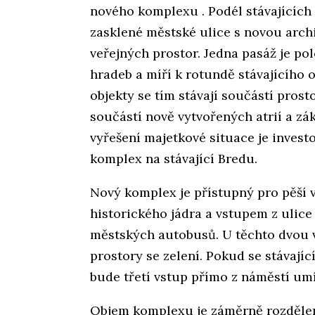
nového komplexu . Podél stávajících 
zasklené městské ulice s novou arch
veřejných prostor. Jedna pasáž je po
hradeb a míří k rotundě stávajícího
objekty se tím stávají součástí prost
součástí nově vytvořených atrií a zá
vyřešení majetkové situace je invest
komplex na stávající Bredu.
Nový komplex je přístupný pro pěší
historického jádra a vstupem z ulice 
městských autobusů. U těchto dvou 
prostory se zelení. Pokud se stávají
bude třetí vstup přímo z náměstí umí
Objem komplexu je záměrně rozdělen