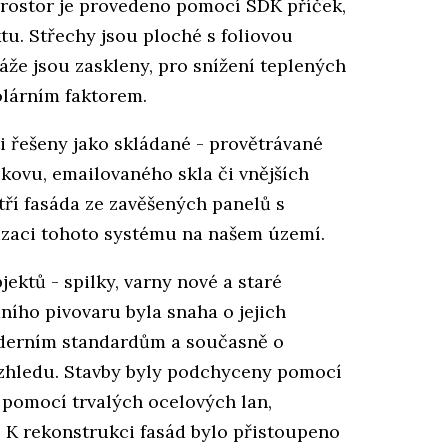
rostor je provedeno pomocí SDK příček,
tu. Střechy jsou ploché s foliovou
že jsou zaskleny, pro snížení teplených
olárním faktorem.
ti řešeny jako skládané - provětrávané
kovu, emailovaného skla či vnějších
tří fasáda ze zavěšených panelů s
lizaci tohoto systému na našem území.
ektů - spilky, varny nové a staré
dního pivovaru byla snaha o jejich
oderním standardům a současně o
zhledu. Stavby byly podchyceny pomocí
y pomocí trvalých ocelových lan,
 K rekonstrukci fasád bylo přistoupeno