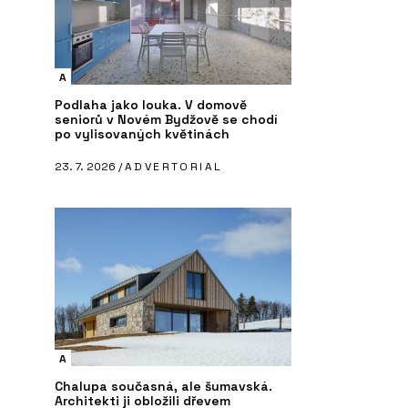
A
Podlaha jako louka. V domově
seniorů v Novém Bydžově se chodí
po vylisovaných květinách
23. 7. 2026 /
ADVERTORIAL
A
Chalupa současná, ale šumavská.
Architekti ji obložili dřevem