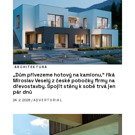
ARCHITEKTURA
„Dům přivezeme hotový na kamionu,“ říká
Miroslav Veselý z české pobočky firmy na
dřevostavby. Spojit stěny k sobě trvá jen
pár dnů
24. 2. 2026 /
ADVERTORIAL