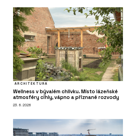
ARCHITEKTURA
Wellness v bývalém chlívku. Místo lázeňské
atmosféry cihly, vápno a přiznané rozvody
23. 6. 2026