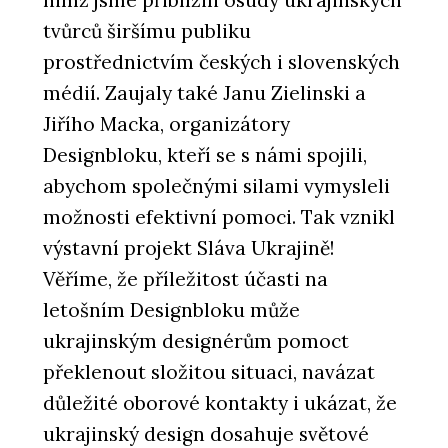
nimž jsme přiblížili osudy ukrajinských
tvůrců širšímu publiku
prostřednictvím českých i slovenských
médií. Zaujaly také Janu Zielinski a
Jiřího Macka, organizátory
Designbloku, kteří se s námi spojili,
abychom společnými silami vymysleli
možnosti efektivní pomoci. Tak vznikl
výstavní projekt Sláva Ukrajině!
Věříme, že příležitost účasti na
letošním Designbloku může
ukrajinským designérům pomoct
překlenout složitou situaci, navázat
důležité oborové kontakty i ukázat, že
ukrajinský design dosahuje světové