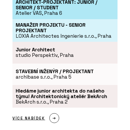
ARCHITEKT-PROJEKTANT: JUNIOR /
SENIOR / STUDENT
PRODUKTY
Atelier VAS, Praha 6
Konferenční židle Flexi Light - LD
Seating
MANAŽER PROJEKTU - SENIOR
PROJEKTANT
LOXIA Architectes Ingenierie s.r.o., Praha
Junior Architect
studio Perspektiv, Praha
STAVEBNÍ INŽENÝR / PROJEKTANT
archibase s.r.o., Praha 5
Hledáme junior architekta do našeho
PRODUKTY
týmu! Architektonický ateliér BekArch
Pracovní židle Arcus - LD Seating
BekArch s.r.o., Praha 2
VÍCE NABÍDEK