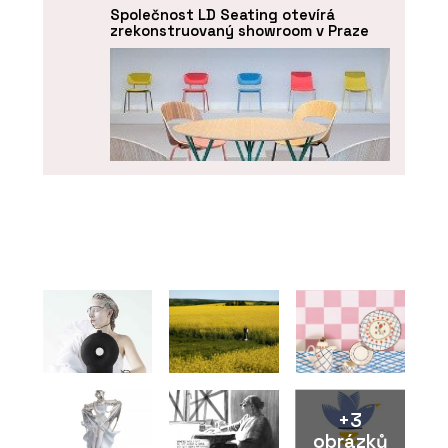
Společnost LD Seating otevírá
zrekonstruovaný showroom v Praze
O FIRMĚ
LD Seating
+3
obrázků