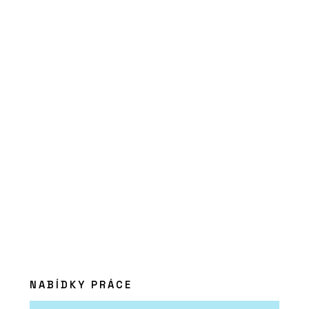
ČLÁNKY
„Jen skvělý produkt nestačí, musíte
ho mít taky kde adekvátně
prezentovat,“ říká Jakub Huráb z LD
Seating. Firma z Boskovic má nový
showroom v Karlíně
NABÍDKY PRÁCE