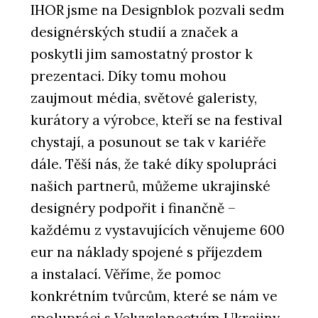
IHOR jsme na Designblok pozvali sedm
designérských studií a značek a
poskytli jim samostatný prostor k
prezentaci. Díky tomu mohou
zaujmout média, světové galeristy,
kurátory a výrobce, kteří se na festival
chystají, a posunout se tak v kariéře
dále. Těší nás, že také díky spolupráci
našich partnerů, můžeme ukrajinské
designéry podpořit i finančně –
každému z vystavujících věnujeme 600
eur na náklady spojené s příjezdem
a instalací. Věříme, že pomoc
konkrétním tvůrcům, které se nám ve
spolupráci s Velvyslanectvím Ukrajiny