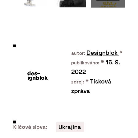
PRODUKTY
Konferenční a barová židle Lotus - LD
Seating
Designblok
*
autor:
*
16. 9.
publikováno:
2022
*
Tisková
zdroj:
zpráva
PRODUKTY
Křeslo Flexi Lounge - LD Seating
Ukrajina
Klíčová slova: