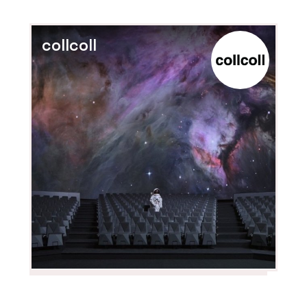
collcoll
ČLÁNKY
Nové kanceláře v budově ze 60. let
inspirované brutalismem navazují na
to nejlepší z minulosti
PRODUKTY
Pracovní křeslo Melody Design - LD