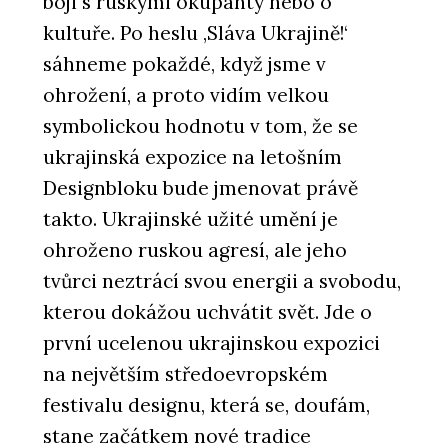
boji s ruskými okupanty nebo o
kultuře. Po heslu ‚Sláva Ukrajině!‘
sáhneme pokaždé, když jsme v
ohrožení, a proto vidím velkou
symbolickou hodnotu v tom, že se
ukrajinská expozice na letošním
Designbloku bude jmenovat právě
takto. Ukrajinské užité umění je
ohroženo ruskou agresí, ale jeho
tvůrci neztrácí svou energii a svobodu,
kterou dokážou uchvátit svět. Jde o
první ucelenou ukrajinskou expozici
na největším středoevropském
festivalu designu, která se, doufám,
stane začátkem nové tradice