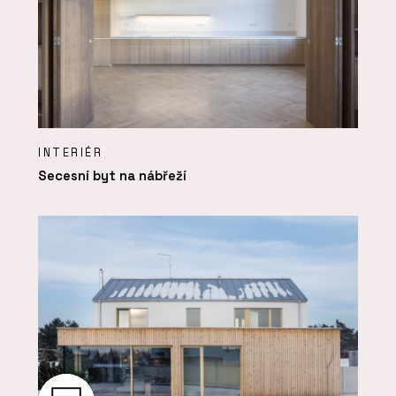
INTERIÉR
Secesní byt na nábřeží