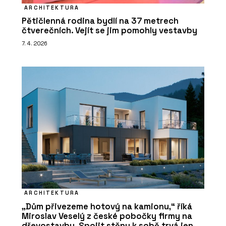
ARCHITEKTURA
Pětičlenná rodina bydlí na 37 metrech
čtverečních. Vejít se jim pomohly vestavby
7. 4. 2026
ARCHITEKTURA
„Dům přivezeme hotový na kamionu,“ říká
Miroslav Veselý z české pobočky firmy na
dřevostavby. Spojit stěny k sobě trvá jen