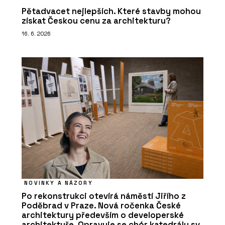
Pětadvacet nejlepších. Které stavby mohou
získat Českou cenu za architekturu?
16. 6. 2026
NOVINKY A NÁZORY
Po rekonstrukci otevírá náměstí Jiřího z
Poděbrad v Praze. Nová ročenka České
architektury především o developerské
architektuře. Opravuje se chór katedrály sv.