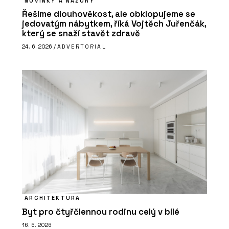
NOVINKY A NÁZORY
Řešíme dlouhověkost, ale obklopujeme se
jedovatým nábytkem, říká Vojtěch Juřenčák,
který se snaží stavět zdravě
24. 6. 2026 /
ADVERTORIAL
ARCHITEKTURA
Byt pro čtyřčlennou rodinu celý v bílé
16. 6. 2026