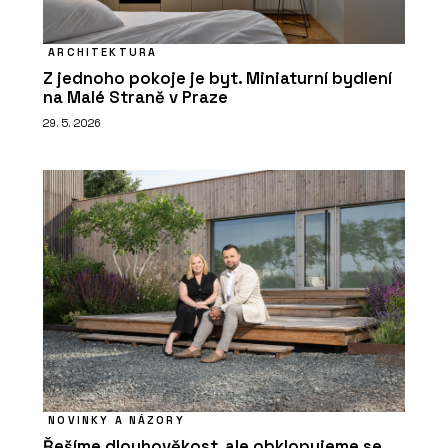
ARCHITEKTURA
Z jednoho pokoje je byt. Miniaturní bydlení
na Malé Straně v Praze
29. 5. 2026
NOVINKY A NÁZORY
Řešíme dlouhověkost, ale obklopujeme se