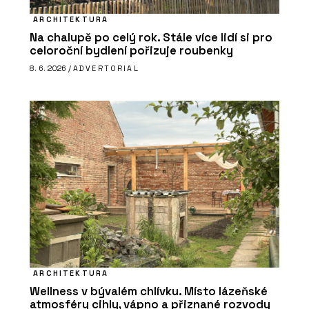
ARCHITEKTURA
Na chalupě po celý rok. Stále více lidí si pro
celoroční bydlení pořizuje roubenky
8. 6. 2026 /
ADVERTORIAL
ARCHITEKTURA
Wellness v bývalém chlívku. Místo lázeňské
atmosféry cihly, vápno a přiznané rozvody