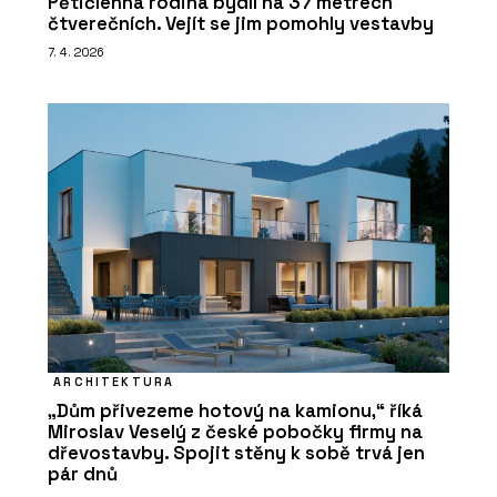
Pětičlenná rodina bydlí na 37 metrech
čtverečních. Vejít se jim pomohly vestavby
7. 4. 2026
ARCHITEKTURA
„Dům přivezeme hotový na kamionu,“ říká
Miroslav Veselý z české pobočky firmy na
dřevostavby. Spojit stěny k sobě trvá jen
pár dnů