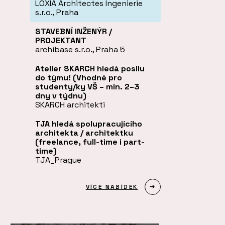
LOXIA Architectes Ingenierie
s.r.o., Praha
STAVEBNÍ INŽENÝR /
PROJEKTANT
archibase s.r.o., Praha 5
Atelier SKARCH hledá posilu
do týmu! (Vhodné pro
studenty/ky VŠ – min. 2–3
dny v týdnu)
SKARCH architekti
TJA hledá spolupracujícího
architekta / architektku
(freelance, full-time i part-
time)
TJA_Prague
VÍCE NABÍDEK