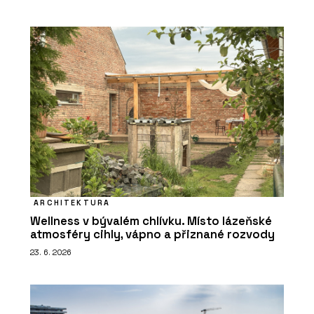
ARCHITEKTURA
Wellness v bývalém chlívku. Místo lázeňské
atmosféry cihly, vápno a přiznané rozvody
23. 6. 2026