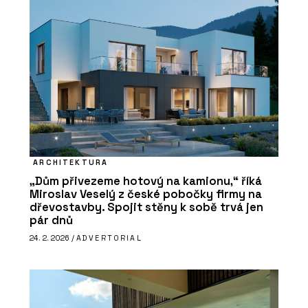
ARCHITEKTURA
„Dům přivezeme hotový na kamionu,“ říká
Miroslav Veselý z české pobočky firmy na
dřevostavby. Spojit stěny k sobě trvá jen
pár dnů
24. 2. 2026 /
ADVERTORIAL