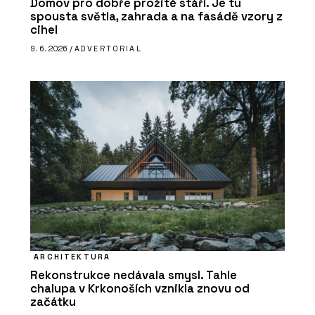
Domov pro dobře prožité stáří. Je tu
spousta světla, zahrada a na fasádě vzory z
cihel
9. 6. 2026 /
ADVERTORIAL
ARCHITEKTURA
Rekonstrukce nedávala smysl. Tahle
chalupa v Krkonoších vznikla znovu od
začátku