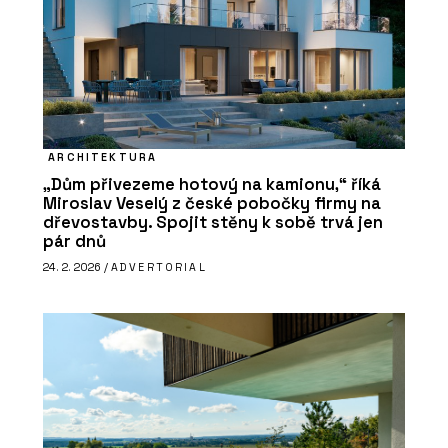
ARCHITEKTURA
„Dům přivezeme hotový na kamionu,“ říká
Miroslav Veselý z české pobočky firmy na
dřevostavby. Spojit stěny k sobě trvá jen
pár dnů
24. 2. 2026 /
ADVERTORIAL