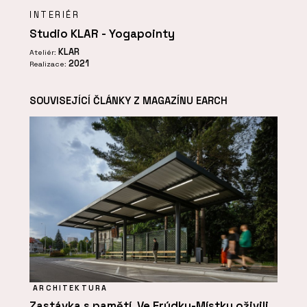
INTERIÉR
Studio KLAR - Yogapointy
KLAR
Ateliér:
2021
Realizace:
SOUVISEJÍCÍ ČLÁNKY Z MAGAZÍNU EARCH
ARCHITEKTURA
Zastávka s pamětí. Ve Frýdku-Místku oživili