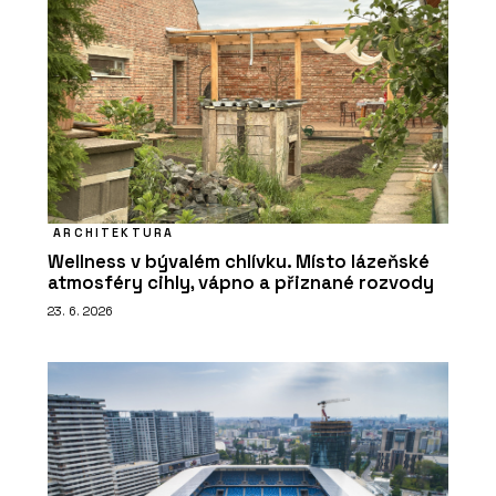
ARCHITEKTURA
Wellness v bývalém chlívku. Místo lázeňské
atmosféry cihly, vápno a přiznané rozvody
23. 6. 2026