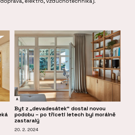
 doprava, elektro, vzduchotechnika).
A
Byt z „devadesátek“ dostal novou
eká
podobu – po třiceti letech byl morálně
zastaralý
20. 2. 2024