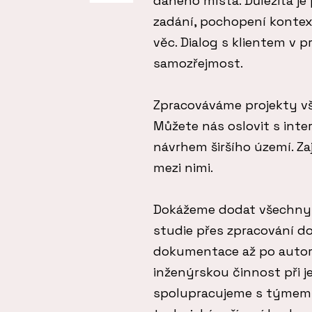
daného místa. Důležitá je
zadání, pochopení kontext
věc. Dialog s klientem v 
samozřejmost.
Zpracováváme projekty vš
Můžete nás oslovit s int
návrhem širšího území. Z
mezi nimi.
Dokážeme dodat všechny 
studie přes zpracování d
dokumentace až po autors
inženýrskou činnost při j
spolupracujeme s týmem s