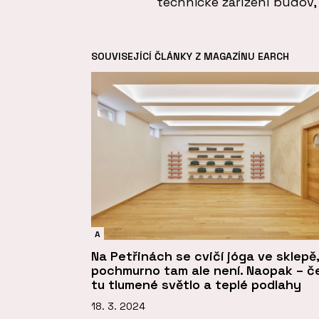
technické zařízení budov,
SOUVISEJÍCÍ ČLÁNKY Z MAGAZÍNU EARCH
A
Na Petřinách se cvičí jóga ve sklepě,
pochmurno tam ale není. Naopak – č
tu tlumené světlo a teplé podlahy
18. 3. 2024