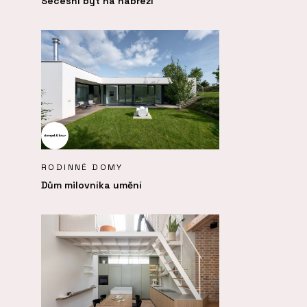
Secesní byt na nábřeží
RODINNÉ DOMY
Dům milovníka umění