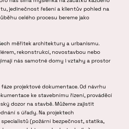
 pro nás silná myšlenka na začátku každého
u, jedinečnost řešení a klientův pohled na
průběhu celého procesu bereme jako
ech měřítek architektury a urbanismu.
eriérem, rekonstrukcí, novostavbou nebo
ajímají nás samotné domy i vztahy a prostor
fáze projektové dokumentace. Od návrhu
okumentace ke stavebnímu řízení, prováděcí
ký dozor na stavbě. Můžeme zajistit
ednání s úřady. Na projektech
pecialistů (požární bezpečnost, statika,