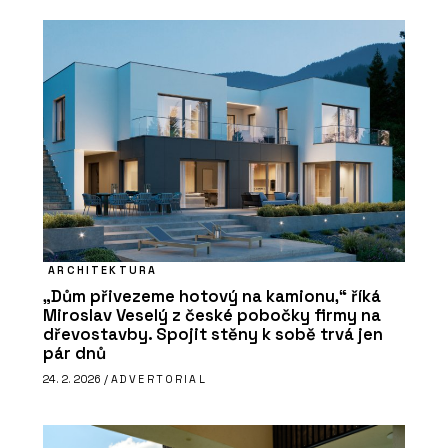
ARCHITEKTURA
„Dům přivezeme hotový na kamionu,“ říká
Miroslav Veselý z české pobočky firmy na
dřevostavby. Spojit stěny k sobě trvá jen
pár dnů
24. 2. 2026 /
ADVERTORIAL