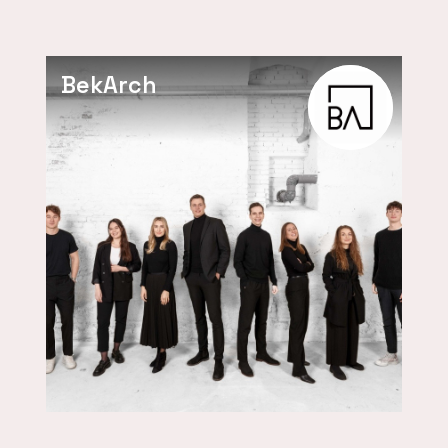
BekArch