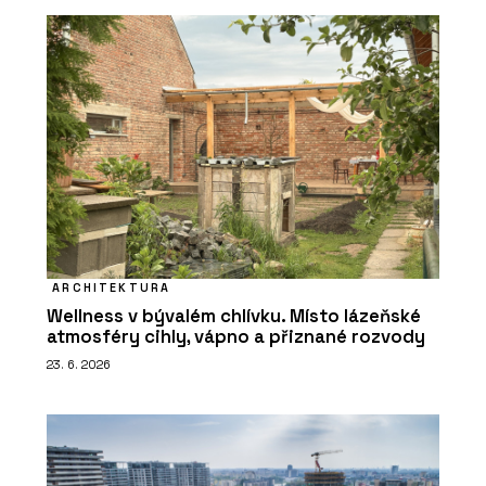
ARCHITEKTURA
Wellness v bývalém chlívku. Místo lázeňské
atmosféry cihly, vápno a přiznané rozvody
23. 6. 2026