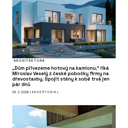
ARCHITEKTURA
„Dům přivezeme hotový na kamionu,“ říká
Miroslav Veselý z české pobočky firmy na
dřevostavby. Spojit stěny k sobě trvá jen
pár dnů
24. 2. 2026 /
ADVERTORIAL