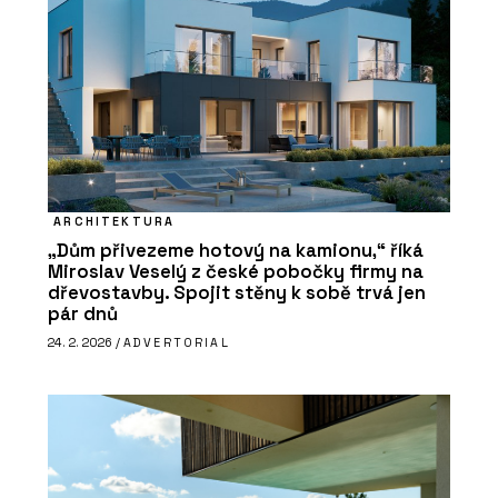
ARCHITEKTURA
„Dům přivezeme hotový na kamionu,“ říká
Miroslav Veselý z české pobočky firmy na
dřevostavby. Spojit stěny k sobě trvá jen
pár dnů
24. 2. 2026 /
ADVERTORIAL