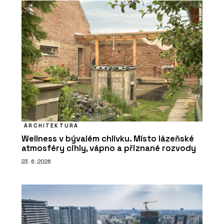
ARCHITEKTURA
Wellness v bývalém chlívku. Místo lázeňské
atmosféry cihly, vápno a přiznané rozvody
23. 6. 2026