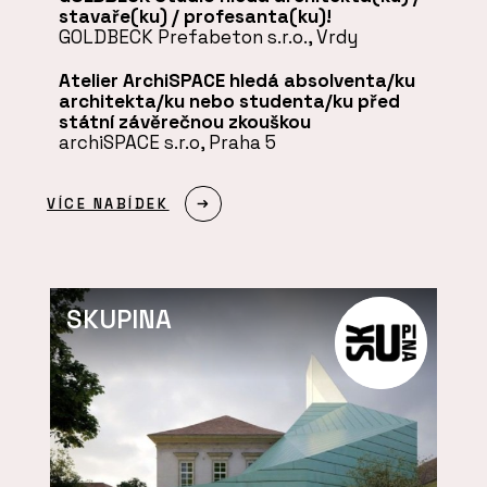
stavaře(ku) / profesanta(ku)!
GOLDBECK Prefabeton s.r.o., Vrdy
Atelier ArchiSPACE hledá absolventa/ku
architekta/ku nebo studenta/ku před
státní závěrečnou zkouškou
archiSPACE s.r.o, Praha 5
VÍCE NABÍDEK
SKUPINA