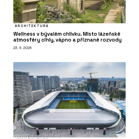
ARCHITEKTURA
Wellness v bývalém chlívku. Místo lázeňské
atmosféry cihly, vápno a přiznané rozvody
23. 6. 2026