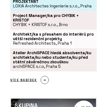
PROJEKTANT
LOXIA Architectes Ingenierie s.r.o., Praha
Project Manager/ka pro CHYBIK +
KRISTOF
CHYBIK + KRISTOF s.r.o., Brno
Architekt/ka s přesahem do interiérů pro
PRODUKTY
větší rezidenční projekty
Tvrzený Kámen Morning Daisy -
Refreshed Architects, Praha 1
TechniStone
Atelier ArchiSPACE hledá absolventa/ku
architekta/ku nebo studenta/ku před
státní závěrečnou zkouškou
archiSPACE s.r.o, Praha 5
VÍCE NABÍDEK
PRODUKTY
SKUPINA
Tvrzený Kámen Noble Concrete Grey -