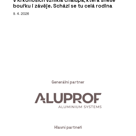
V Krkonoších vznikla chalupa, která snese
bouřku i závěje. Schází se tu celá rodina
9. 4. 2026
Generální partner
Hlavní partneři