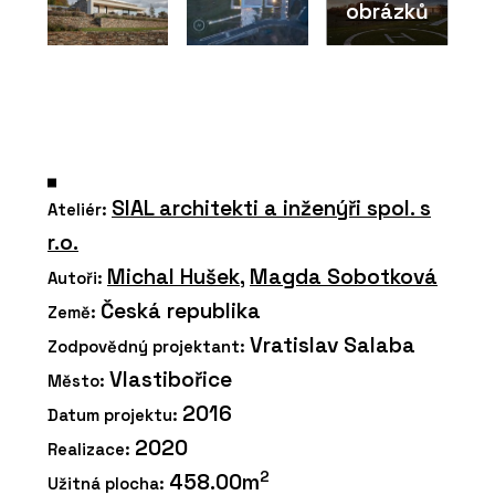
obrázků
SIAL architekti a inženýři spol. s
Ateliér:
r.o.
Michal Hušek
,
Magda Sobotková
Autoři:
Česká republika
Země:
Vratislav Salaba
Zodpovědný projektant:
Vlastibořice
Město:
2016
Datum projektu:
2020
Realizace:
2
458.00m
Užitná plocha: