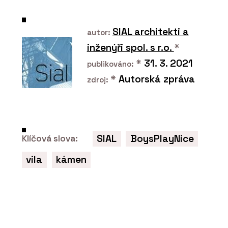
SIAL architekti a
autor:
inženýři spol. s r.o.
*
*
31. 3. 2021
publikováno:
*
Autorská zpráva
zdroj:
PRODUKTY
Tvrzený kámen Noble Arctic Night –
SIAL
BoysPlayNice
Klíčová slova:
TechniStone
vila
kámen