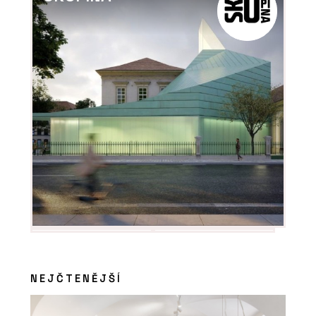
TechniStone
PRODUKTY
Tvrzený kámen Noble Quartzite -
TechniStone
NEJČTENĚJŠÍ