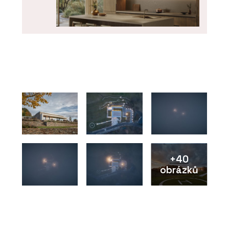
PRODUKTY
Tvrzený kámen Perlado Bronze –
TechniStone
+40
obrázků
PRODUKTY
Tvrzený kámen Nuova Crema –
TechniStone