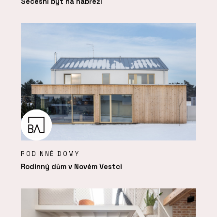
Secesní byt na nábřeží
RODINNÉ DOMY
Rodinný dům v Novém Vestci