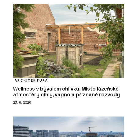
ARCHITEKTURA
Wellness v bývalém chlívku. Místo lázeňské
atmosféry cihly, vápno a přiznané rozvody
23. 6. 2026