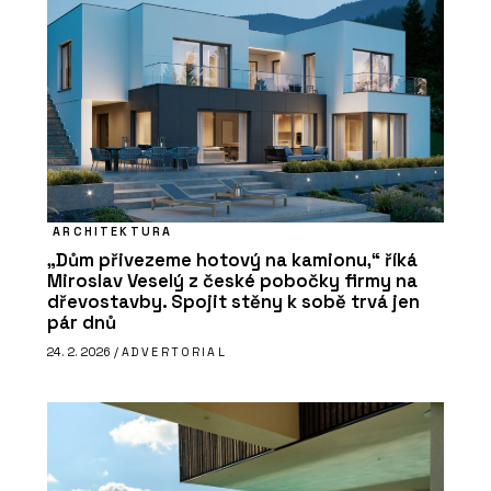
ARCHITEKTURA
„Dům přivezeme hotový na kamionu,“ říká
Miroslav Veselý z české pobočky firmy na
dřevostavby. Spojit stěny k sobě trvá jen
pár dnů
24. 2. 2026 /
ADVERTORIAL