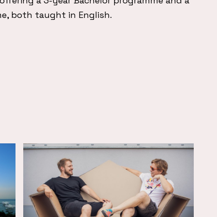
 offering a 3-year Bachelor programme and a
, both taught in English.