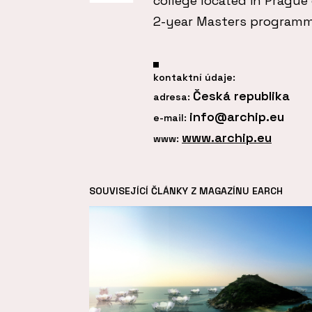
college located in Prague
2-year Masters programme
kontaktní údaje:
Česká republika
adresa:
info@archip.eu
e-mail:
www.archip.eu
www:
SOUVISEJÍCÍ ČLÁNKY Z MAGAZÍNU EARCH