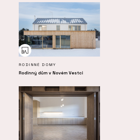
RODINNÉ DOMY
Rodinný dům v Novém Vestci