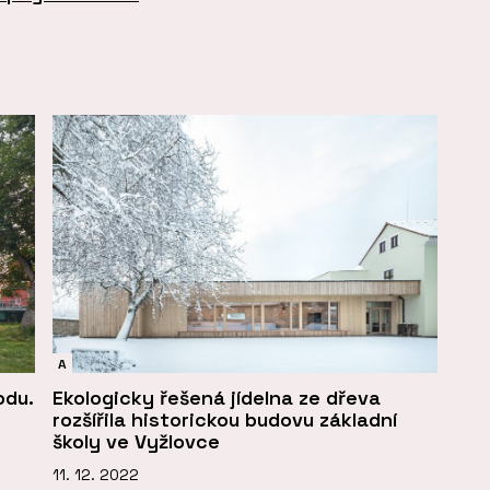
A
odu.
Ekologicky řešená jídelna ze dřeva
rozšířila historickou budovu základní
školy ve Vyžlovce
11. 12. 2022