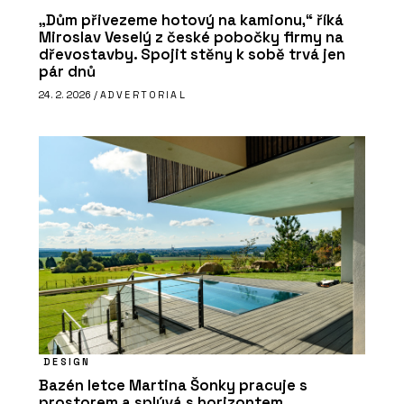
„Dům přivezeme hotový na kamionu,“ říká
Miroslav Veselý z české pobočky firmy na
dřevostavby. Spojit stěny k sobě trvá jen
pár dnů
24. 2. 2026 /
ADVERTORIAL
DESIGN
Bazén letce Martina Šonky pracuje s
prostorem a splývá s horizontem