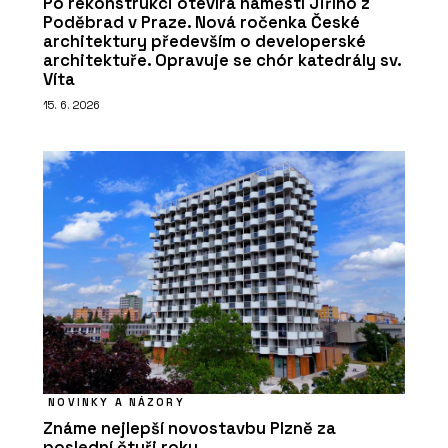
Po rekonstrukci otevírá náměstí Jiřího z
Poděbrad v Praze. Nová ročenka České
architektury především o developerské
architektuře. Opravuje se chór katedrály sv.
Víta
15. 6. 2026
NOVINKY A NÁZORY
Známe nejlepší novostavbu Plzně za
poslední čtyři roky