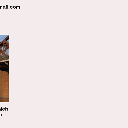
mail.com
ních
o