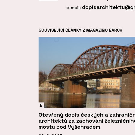
dopisarchitektu@g
e-mail:
SOUVISEJÍCÍ ČLÁNKY Z MAGAZÍNU EARCH
N
Otevřený dopis českých a zahranič
architektů za zachování železničníh
mostu pod Vyšehradem