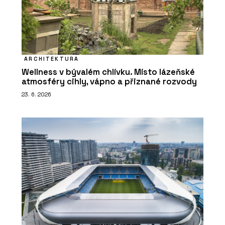
ARCHITEKTURA
Wellness v bývalém chlívku. Místo lázeňské
atmosféry cihly, vápno a přiznané rozvody
23. 6. 2026