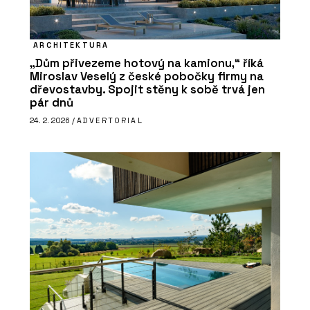
ARCHITEKTURA
„Dům přivezeme hotový na kamionu,“ říká
Miroslav Veselý z české pobočky firmy na
dřevostavby. Spojit stěny k sobě trvá jen
pár dnů
24. 2. 2026 /
ADVERTORIAL