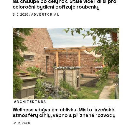
Na chalupě po celý rok. Stále více lidí si pro
celoroční bydlení pořizuje roubenky
8. 6. 2026 /
ADVERTORIAL
ARCHITEKTURA
Wellness v bývalém chlívku. Místo lázeňské
atmosféry cihly, vápno a přiznané rozvody
23. 6. 2026